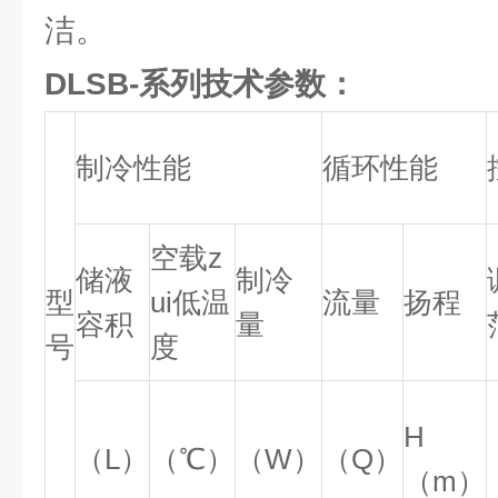
洁。
DLSB-系列技术参数：
制冷性能
循环性能
空载z
储液
制冷
型
ui低温
流量
扬程
容积
量
号
度
H
（L）
（℃）
（W）
（Q）
（m）