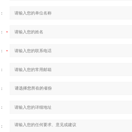
：
：
：
：
：
：
：