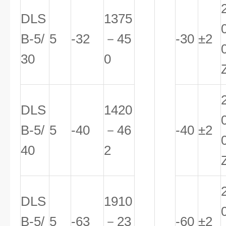
DLS
1375
B-5/
5
-32
－45
-30
±2
30
0
DLS
1420
B-5/
5
-40
－46
-40
±2
40
2
DLS
1910
B-5/
5
-63
－23
-60
±2