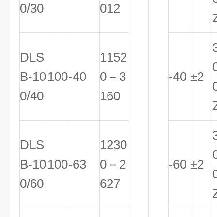
0/30
012
DLS
1152
B-10
100
-40
0－3
-40
±2
0/40
160
DLS
1230
B-10
100
-63
0－2
-60
±2
0/60
627