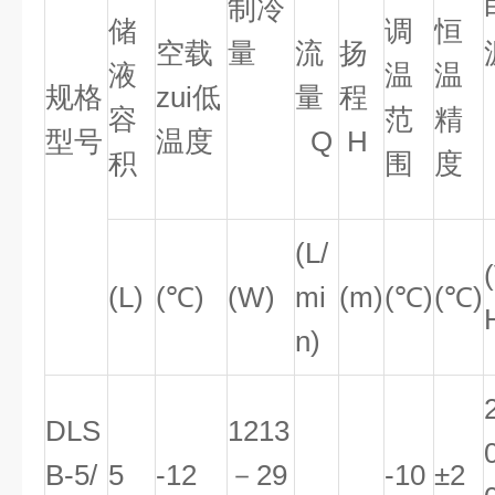
制冷
储
调
恒
空载
量
流
扬
液
温
温
规格
zui低
量
程
容
范
精
型号
温度
Q
H
积
围
度
(L/
(L)
(℃)
(W)
mi
(m)
(℃)
(℃)
n)
DLS
1213
B-5/
5
-12
－29
-10
±2