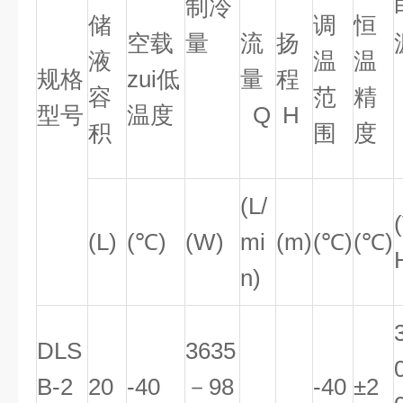
制冷
储
调
恒
空载
量
流
扬
液
温
温
规格
zui低
量
程
容
范
精
型号
温度
Q
H
积
围
度
(L/
(L)
(℃)
(W)
mi
(m)
(℃)
(℃)
n)
DLS
3635
B-2
20
-40
－98
-40
±2