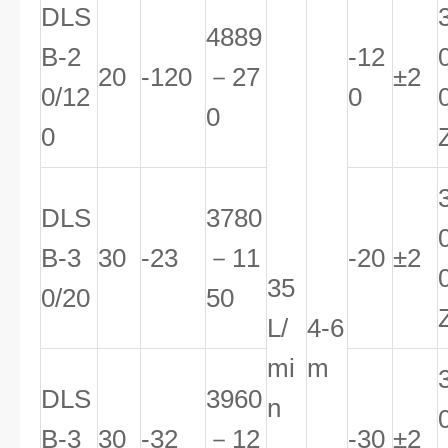
DLS
4889
B-2
-12
20
-120
－27
±2
0/12
0
0
0
DLS
3780
B-3
30
-23
－11
-20
±2
35
0/20
50
L/
4-6
mi
m
DLS
3960
n
B-3
30
-32
－12
-30
±2