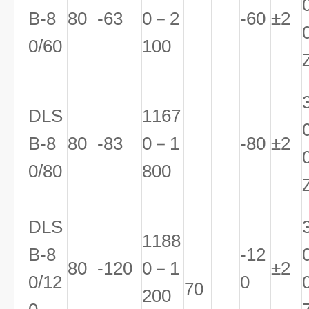
B-8
80
-63
0－2
-60
±2
0/60
100
DLS
1167
B-8
80
-83
0－1
-80
±2
0/80
800
DLS
1188
B-8
-12
80
-120
0－1
±2
0/12
0
70
200