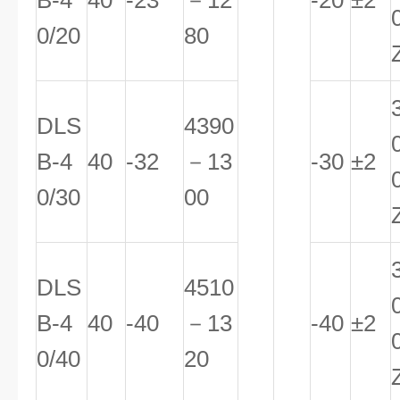
B-4
40
-23
－12
-20
±2
0/20
80
DLS
4390
B-4
40
-32
－13
-30
±2
0/30
00
DLS
4510
B-4
40
-40
－13
-40
±2
0/40
20