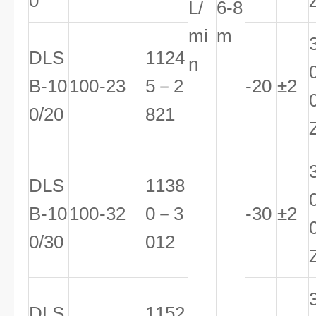
0
L/
6-8
mi
m
DLS
1124
n
B-10
100
-23
5－2
-20
±2
0/20
821
DLS
1138
B-10
100
-32
0－3
-30
±2
0/30
012
DLS
1152