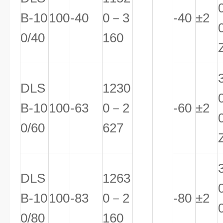
B-10
100
-40
0－3
-40
±2
0/40
160
DLS
1230
B-10
100
-63
0－2
-60
±2
0/60
627
DLS
1263
B-10
100
-83
0－2
-80
±2
0/80
160