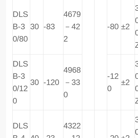
DLS
4679
B-3
30
-83
－42
-80
±2
0/80
2
DLS
4968
B-3
-12
30
-120
－33
±2
0/12
0
0
0
DLS
4322