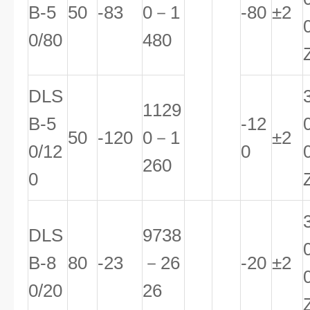
B-5
50
-83
0－1
-80
±2
0/80
480
DLS
1129
B-5
-12
50
-120
0－1
±2
0/12
0
260
0
DLS
9738
B-8
80
-23
－26
-20
±2
0/20
26