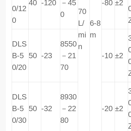
40
-120
－45
-80
±2
0/12
70
0
0
L/
6-8
mi
m
DLS
8550
n
B-5
50
-23
－21
-10
±2
0/20
70
DLS
8930
B-5
50
-32
－22
-20
±2
0/30
80