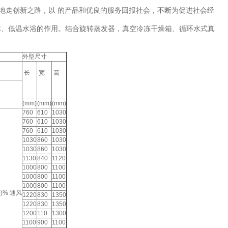
地走创新之路，以 的产品和优良的服务回报社会，不断为促进社会经
体、低温水浴的作用。结合旋转蒸发器，真空冷冻干燥箱、循环水式真
外型尺寸
长
宽
高
(mm)
(mm)
(mm)
760
610
1030
760
610
1030
760
610
1030
1030
860
1030
1030
860
1030
1130
840
1120
1000
800
1100
1000
800
1100
1000
800
1100
80)% 通风
1220
830
1350
1220
830
1350
1200
110
1300
1100
900
1100