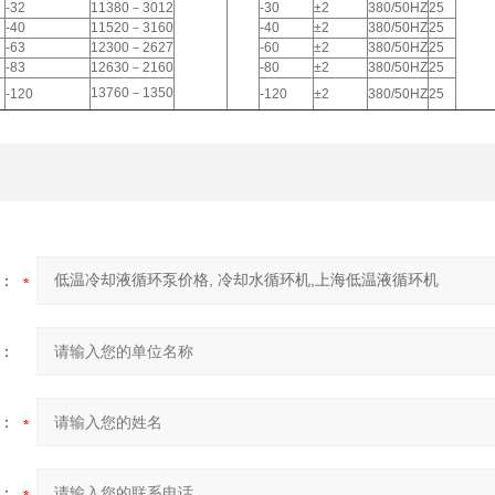
-32
11380－3012
-30
±2
380/50HZ
25
-40
11520－3160
-40
±2
380/50HZ
25
-63
12300－2627
-60
±2
380/50HZ
25
-83
12630－2160
-80
±2
380/50HZ
25
13760－1350
-120
-120
±2
380/50HZ
25
：
：
：
：