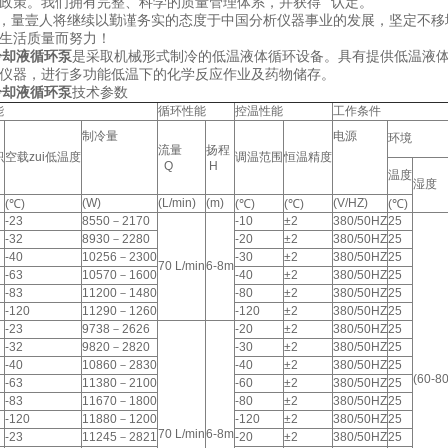
政策。我们拥有完整、科学的质量管理体系，并获得“"认定。
量壹人将继续以勤谨务实的态度于中国分析仪器事业的发展，坚定不移
民生活质量而努力！
冷却液循环泵
是采取机械形式制冷的低温液体循环设备。具有提供低温液
仪器，进行多功能低温下的化学反应作业及药物储存。
冷却液循环泵
技术参数
能
循环性能
控温性能
工作条件
制冷量
电源
环境
流量
扬程
积
空载zui低温度
调温范围
恒温精度
Q
H
温度
湿度
(W)
(L/min)
(m)
(V/HZ)
(℃)
(℃)
(℃)
(℃)
-23
8550－2170
-10
±2
380/50HZ
25
-32
8930－2280
-20
±2
380/50HZ
25
-40
10256－2300
-30
±2
380/50HZ
25
70 L/min
6-8m
-63
10570－1600
-40
±2
380/50HZ
25
-83
11200－1480
-80
±2
380/50HZ
25
-120
11290－1260
-120
±2
380/50HZ
25
-23
9738－2626
-20
±2
380/50HZ
25
-32
9820－2820
-30
±2
380/50HZ
25
-40
10860－2830
-40
±2
380/50HZ
25
(60-
-63
11380－2100
-60
±2
380/50HZ
25
-83
11670－1800
-80
±2
380/50HZ
25
-120
11880－1200
-120
±2
380/50HZ
25
70 L/min
6-8m
-23
11245－2821
-20
±2
380/50HZ
25