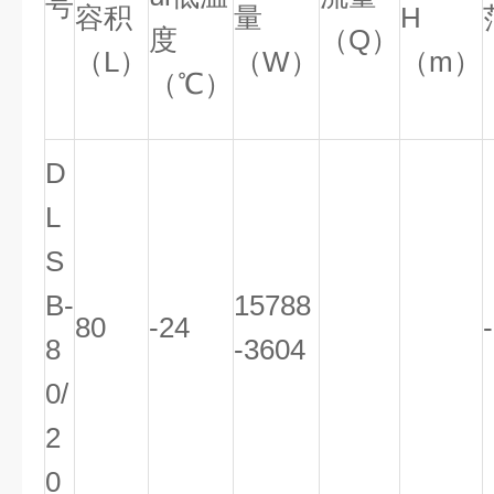
号
容积
量
H
度
（Q）
（L）
（W）
（m）
（℃）
D
L
S
B-
15788
80
-24
8
-3604
0/
2
0