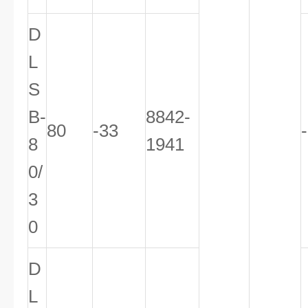
D
L
S
B-
8842-
80
-33
8
1941
0/
3
0
D
L