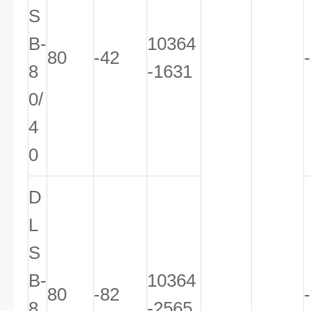
S
B-
10364
80
-42
8
-1631
0/
4
0
D
L
S
B-
10364
80
-82
8
-2565