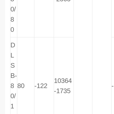
0/
8
0
D
L
S
B-
10364
8
80
-122
-1735
0/
1