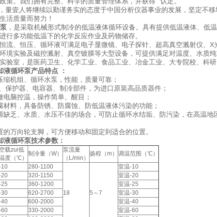
政策。我们拥有完整、科学的质量管理体系，并获得“"认定。
量壹人将继续以勤谨务实的态度于中国分析仪器事业的发展，坚定不移
民生活质量而努力！
环泵
，是采取机械形式制冷的低温液体循环设备。具有提供低温液体、低温
进行多功能低温下的化学反应作业及药物储存。
恒流、恒压、循环液可满足电子显微镜、电子探针、超高真空溅射仪、X
环境实验及磁控溅射、真空镀膜等大型设备，可提供满足对温度、水质纯
实验室，是医药卫生、化学工业、食品工业、冶金工业、大专院校、科研
却液循环泵产品特点 ：
压缩机组、循环水泵，性能，质量可靠；
器、保护器、电容器、制冷部件，为进口原装高品质器件；
微电脑控温，操作简单、醒目；
腐材料，具备防锈、防腐蚀、防低温液体污染的功能；
源缺乏、水质、水压不佳的场合，可防止循环水结垢、防污染，在高温地
置的万向轮支脚，可方便移动和固定到适合的位置。
温冷却液循环泵技术参数：
空载zui低
泵流量
制冷量（W）
扬程（m）
调温范围（℃）
温度（℃）
（L/min）
-10
280-1100
室温-10
-20
320-1150
室温-20
-25
360-1200
室温-25
-30
620-2700
18
5～7
室温-30
-40
600-2000
室温-40
-60
330-2000
室温-60