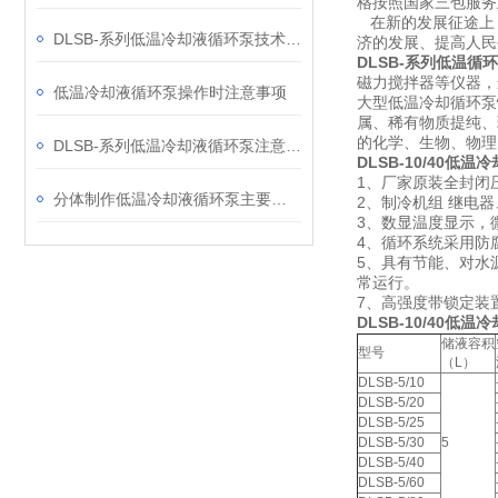
格按照国家三包服务
在新的发展征途上，
DLSB-系列低温冷却液循环泵技术事项
济的发展、提高人
DLSB-系列低温循
磁力搅拌器等仪器，
低温冷却液循环泵操作时注意事项
大型低温冷却循环泵
属、稀有物质提纯、
的化学、生物、物理
DLSB-系列低温冷却液循环泵注意事项介绍
DLSB-10/40
低温冷
1、厂家原装全封闭
分体制作低温冷却液循环泵主要特点
2、制冷机组 继电
3、数显温度显示，
4、循环系统采用防
5、具有节能、对水
常运行。
7、高强度带锁定装
DLSB-10/40低
储液容积
型号
（L）
DLSB-5/10
DLSB-5/20
DLSB-5/25
DLSB-5/30
5
DLSB-5/40
DLSB-5/60