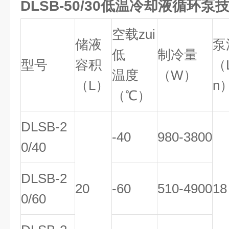
DLSB-50/30低温冷却液循环泵
空载zui
储液
泵
低
制冷量
型号
容积
（L
温度
（W）
（L）
n
（℃）
DLSB-2
-40
980-3800
0/40
DLSB-2
20
-60
510-4900
18
0/60