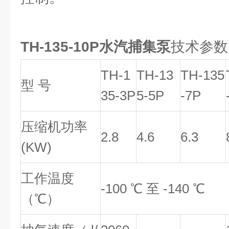
TH-135-10P水汽捕集泵
技术参数
TH-1
TH-13
TH-135
型 号
35-3P
5-5P
-7P
压缩机功率
2.8
4.6
6.3
(KW)
工作温度
-100 ℃ 至 -140 ℃
（℃）