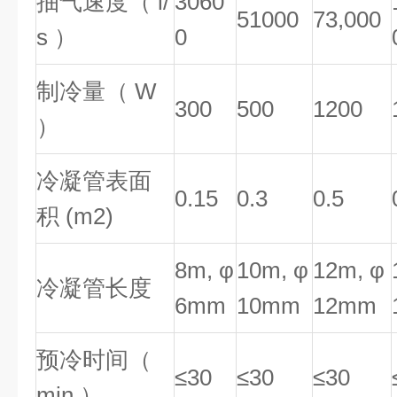
抽气速度（ l/
3060
51000
73,000
s ）
0
制冷量（ W
300
500
1200
）
冷凝管表面
0.15
0.3
0.5
积 (m2)
8m, φ
10m, φ
12m, φ
冷凝管长度
6mm
10mm
12mm
预冷时间（
≤30
≤30
≤30
min ）