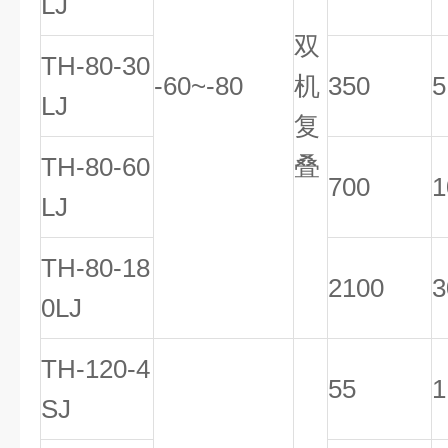
LJ
双
TH-80-30
-60~-80
机
350
5
LJ
复
叠
TH-80-60
700
1
LJ
TH-80-18
2100
3
0LJ
TH-120-4
55
1
SJ