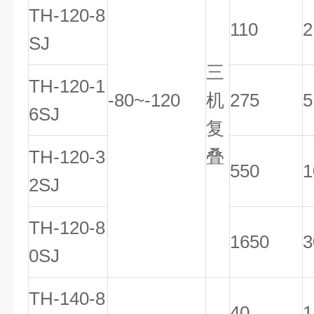
TH-120-8
110
2
SJ
三
TH-120-1
-80~-120
机
275
5
6SJ
复
叠
TH-120-3
550
1
2SJ
TH-120-8
1650
3
0SJ
TH-140-8
40
1