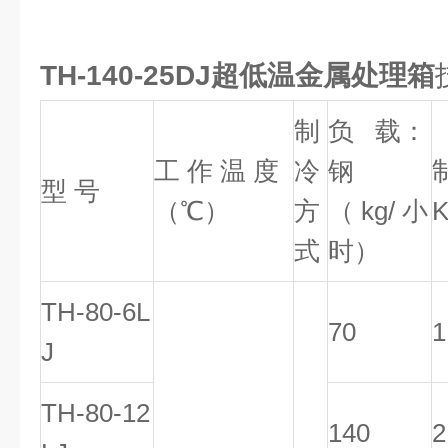
TH-140-25DJ超低温金属处理箱
制
负 载：
工 作 温 度
冷
钢
型 号
（℃）
方
（ kg/ 小
式
时）
TH-80-6L
70
1
J
TH-80-12
140
2