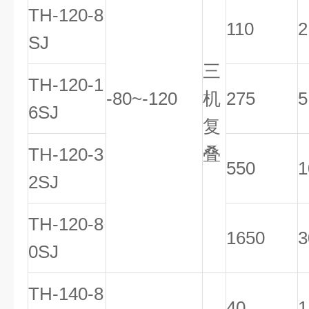
TH-120-8
110
2
SJ
三
TH-120-1
-80~-120
机
275
5
6SJ
复
叠
TH-120-3
550
1
2SJ
TH-120-8
1650
3
0SJ
TH-140-8
40
1