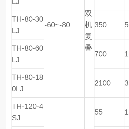
LJ
双
TH-80-30
-60~-80
机
350
5
LJ
复
叠
TH-80-60
700
1
LJ
TH-80-18
2100
3
0LJ
TH-120-4
55
1
SJ