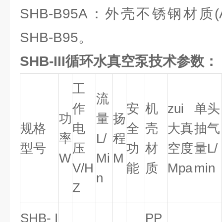
SHB-B95A：外壳不锈钢材质(
SHB-B95。
SHB-III循环水真空泵技术参数：
工
流
作
安
机
zui
单头
功
量
扬
规格
电
全
壳
大真
抽气
率
L/
程
型号
压
功
材
空度
量L/
W
Mi
M
V/H
能
质
Mpa
min
n
Z
SHB- I
PP