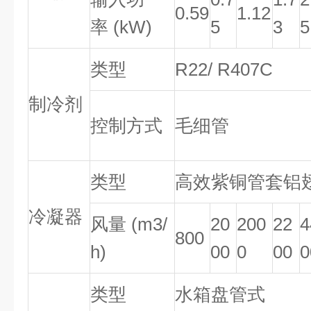
0.59
1.12
率 (kW)
5
3
5
类型
R22/ R407C
制冷剂
控制方式
毛细管
类型
高效紫铜管套铝
冷凝器
风量 (m3/
20
200
22
4
800
h)
00
0
00
0
类型
水箱盘管式