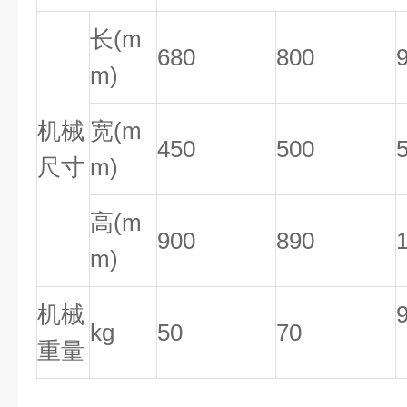
长(m
680
800
m)
机械
宽(m
450
500
尺寸
m)
高(m
900
890
m)
机械
kg
50
70
重量