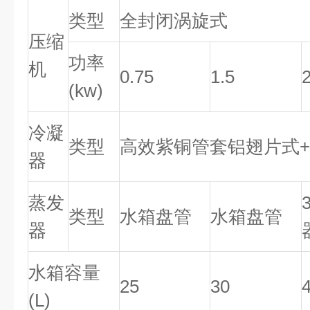
类型
全封闭涡旋式
压缩
功率
机
0.75
1.5
(kw)
冷凝
类型
高效紫铜管套铝翅片式
器
蒸发
类型
水箱盘管
水箱盘管
器
水箱容量
25
30
(L)