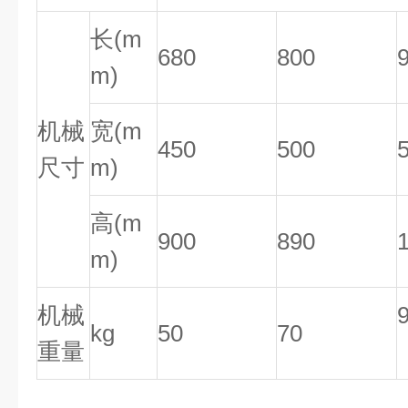
长(m
680
800
m)
机械
宽(m
450
500
尺寸
m)
高(m
900
890
m)
机械
kg
50
70
重量