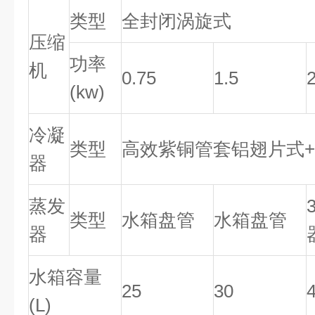
类型
全封闭涡旋式
压缩
功率
机
0.75
1.5
(kw)
冷凝
类型
高效紫铜管套铝翅片式
器
蒸发
类型
水箱盘管
水箱盘管
器
水箱容量
25
30
(L)