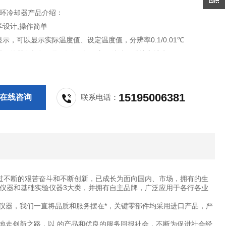
3循环冷却器产品介绍：
学设计,操作简单
显示，可以显示实际温度值、设定温度值，分辨率0.1/0.01℃
器散热器前栅板可取,移除隔栅可方便清洁、维护和排水
15195006381
在线咨询
联系电话：
过不断的艰苦奋斗和不断创新，已成长为面向国内、市场，拥有的生
仪器和基础实验仪器3大类，并拥有自主品牌，广泛应用于各行各业
仪器，我们一直将品质和服务摆在*，关键零部件均采用进口产品，严
地走创新之路，以 的产品和优良的服务回报社会，不断为促进社会经