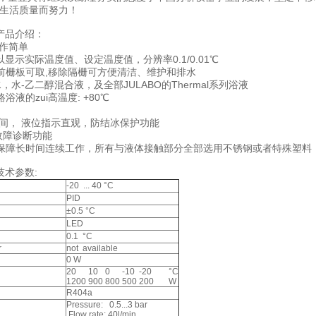
民生活质量而努力！
产品介绍：
操作简单
以显示实际温度值、设定温度值，分辨率0.1/0.01℃
器前栅板可取,移除隔栅可方便清洁、维护和排水
水，水-乙二醇混合液，及全部JULABO的Thermal系列浴液
浴液的zui高温度: +80℃
空间， 液位指示直观，防结冰保护功能
”故障诊断功能
以保障长时间连续工作，所有与液体接触部分全部选用不锈钢或者特殊塑料
技术参数:
-20 ... 40 °C
PID
±0.5 °C
LED
0.1 °C
r
not available
0 W
20
10
0
-10
-20
°C
1200
900
800
500
200
W
R404a
Pressure: 0.5...3 bar
Flow rate: 40l/min