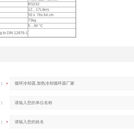
RS232
12... 17Liters
50 x 76x 64 cm
73kg
5…40 °C
-
ng to DIN 12876-1
：
：
：