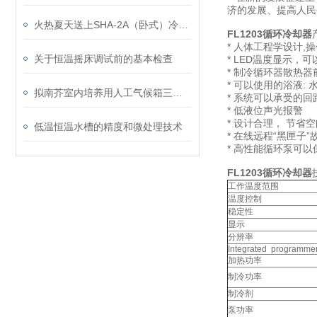
济的发展、提高人
火热夏天送上SHA-2A（卧式）冷冻水浴恒温摇床
FL1203
循环冷却器
* 人体工程学设计,
关于恒温摇床调试前的基本检查
* LED温度显示，可
* 制冷循环器散热
* 可以使用的浴液: 
拟南芥室内培养用人工气候箱三大优势介绍
* 系统可以承受的回路
* 低液位声光报警
* 设计合理， 节省
低温恒温水槽的精度和微处理技术
* 在线远程“黑匣子
* 高性能循环泵可
FL1203循环冷却器
工作温度范围
温度控制
稳定性
显示
分辨率
Integrated programme
加热功率
制冷功率
制冷剂
泵功率