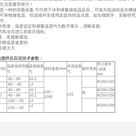
民生活质量而努力！
是一种的实验设备,可代替干冰和液氮做低温反应，可做为低温恒温水槽
可单独做低温、恒温循环泵使用及提供恒温冷源。如生物医学、实验研究
中。
作简便，温度设定和测量温度均为数字显示，清晰直观;
闭风冷式进口原装压缩机;
质，美观耐腐蚀;
升降温度速度快;
美观大方。
温恒温搅拌反应浴技术参数：
开口直径
温度使用范围
温度精度
环境温度
容积L
回转速度r/min
循环系统
×深度
℃
℃
℃
mm
-40～99
±0.2
-
Φ160×110
-80～-40
±2
-40～99
±0.1
Φ200×200
100～
有
≤25
0
-40～99
±0.1
Φ250×250
1000
-100～-55
±2
-
Φ200×200
±2
-120～-50