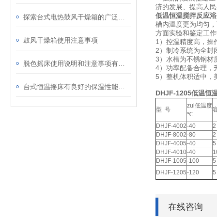
济的发展、提高人
低温恒温搅拌反应浴
探索台式电热鼓风干燥箱的广泛应用：从材料研究到生物样本干燥的工具
槽内温度更为均匀，
方面实验和鉴定工作
鼓风干燥箱使用注意事项
1）控温精度高，操
2）制冷系统为全封
3）水槽为不锈钢材
脱色摇床使用说明和注意事项有哪些呢？
4）功率配备合理，
5）整机体积适中，
台式恒温摇床有良好的保温性能和较好的温度均匀性
DHJF-1205低
zui低温度
型 号
℃
DHJF-4002
-40
2
DHJF-8002
-80
2
DHJF-4005
-40
5
DHJF-4010
-40
1
DHJF-1005
-100
5
DHJF-1205
-120
5
在线咨询