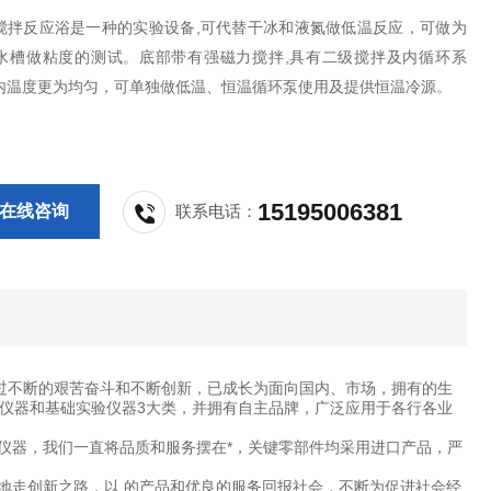
搅拌反应浴是一种的实验设备,可代替干冰和液氮做低温反应，可做为
水槽做粘度的测试。底部带有强磁力搅拌,具有二级搅拌及内循环系
内温度更为均匀，可单独做低温、恒温循环泵使用及提供恒温冷源。
15195006381
在线咨询
联系电话：
过不断的艰苦奋斗和不断创新，已成长为面向国内、市场，拥有的生
仪器和基础实验仪器3大类，并拥有自主品牌，广泛应用于各行各业
仪器，我们一直将品质和服务摆在*，关键零部件均采用进口产品，严
地走创新之路，以 的产品和优良的服务回报社会，不断为促进社会经