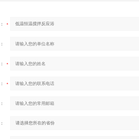
：
：
：
：
：
：