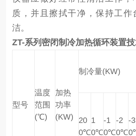
质，并且擦拭干净，保持工作
洁。
ZT-系列密闭制冷加热循环装置
制冷量(KW)
温度
加热
型号
范围
功率
(℃)
(KW)
20
1
-1
-2
-3
0℃
0℃
0℃
0℃
0