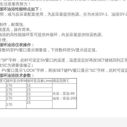
民生活质量而努力！
循环油浴性能特点如下：
，或与反应釜配套使用，为反应釜提供热源。分为水浴SY-1、油浴SY-2
钢制作，耐腐蚀。
精度高，操作简单。
油浴的高性能循环泵可提供外循环，向反应釜提供恒温热源。
方便。
恒温循环油浴仪表操作：
排数码管PV窗口显示测量值，下排数码管SV显示设定值。
显示“SP”字样，此时可设定SV窗口的温度，温度设定好再按SET键就回到
数SC为测量值修正）
，PV窗口显示“LOCK”字样，再按SET键PV窗口显示“SC”字样，此时
恒温循环油浴技术参数：
度℃
循环泵功率W
循环泵流量L/min
调温范围℃
170
15
170
15
水浴：室温-99
170
15
170
15
油浴：室温-200
15
170