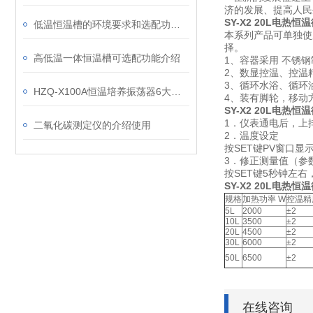
济的发展、提高人
SY-X2 20L
电热恒温
低温恒温槽的环境要求和选配功能指南
本系列产品可单独使用
择。
高低温一体恒温槽可选配功能介绍
1、容器采用 不锈
2、数显控温、控温
3、循环水浴、循环
HZQ-X100A恒温培养振荡器6大优点
4、装有脚轮，移动
SY-X2 20L电热
1．仪表通电后，上
二氧化碳测定仪的介绍使用
2．温度设定
按SET键PV窗口
3．修正测量值（参
按SET键5秒钟左右
SY-X2 20L电热
规格
加热功率 W
控温精
5L
2000
±2
10L
3500
±2
20L
4500
±2
30L
6000
±2
50L
6500
±2
在线咨询