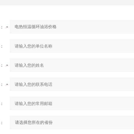
：
：
：
：
：
：