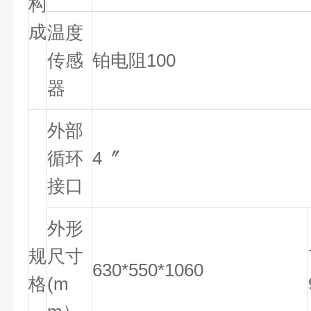
构
成
温度
传感
铂电阻100
器
外部
循环
4〞
接口
外形
规
尺寸
630*550*1060
格
(m