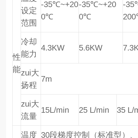
-35℃~+20
-35℃~+20
-35
设定
0℃
0℃
20
范围
冷却
4.3KW
5.6KW
7.3
能力
性
能
zui大
7m
扬程
zui大
15L/min
25 L/min
35 L/
流量
温度
30段梯度控制（标准型）、