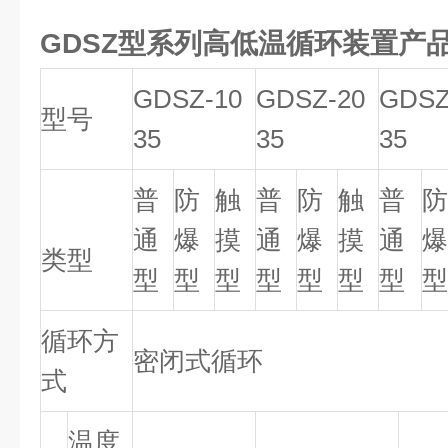
GDSZ型系列高低温循环装置
产
GDSZ-10
GDSZ-20
GDSZ
型号
35
35
35
普
防
触
普
防
触
普
防
通
爆
摸
通
爆
摸
通
爆
类型
型
型
型
型
型
型
型
型
循环方
密闭式循环
式
温度