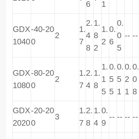
6
1
2.
1.
0.
GDX
-40-20
1.
1.
0.
2
4
8
0
--
--
1040
0
7
2
6
8
2
5
1.
0.
0.
0.
0.
GDX
-80-20
1.
2.
1.
2
1
5
5
2
0
1080
0
7
4
8
5
5
1
1
8
GDX
-20-20
1.
2.
1.
0.
3
--
--
--
--
2020
0
7
8
4
9