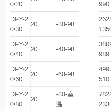
0/20
990
DFY-2
26
20
-30-98
0/30
135
DFY-2
38
20
-40-98
0/40
989
DFY-2
49
20
-60-98
0/60
510
DFY-2
-80-室
78
20
0/80
温
233