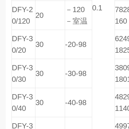
0.1
DFY-2
－120
78
20
0/120
－室温
160
DFY-3
62
30
-20-98
0/20
182
DFY-3
38
30
-30-98
0/30
180
DFY-3
48
30
-40-98
0/40
114
DFY-3
49