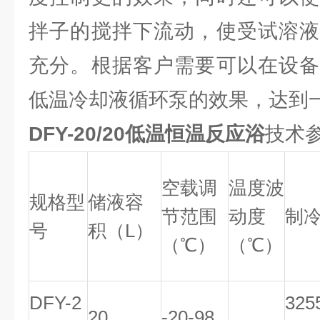
拌子的搅拌下流动，使受试溶液
充分。根据客户需要可以在设备
低温冷却液循环泵的效果，达到
DFY-20/20低温恒温反应浴
技术
空载调
温度波
规格型
储液容
节范围
动度
制
号
积（L）
（℃）
（℃）
DFY-2
32
20
-20-98