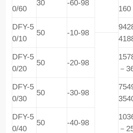
30
-60-98
0/60
160
DFY-5
94
50
-10-98
0/10
418
DFY-5
157
50
-20-98
0/20
－3
DFY-5
75
50
-30-98
0/30
354
DFY-5
103
50
-40-98
0/40
－2