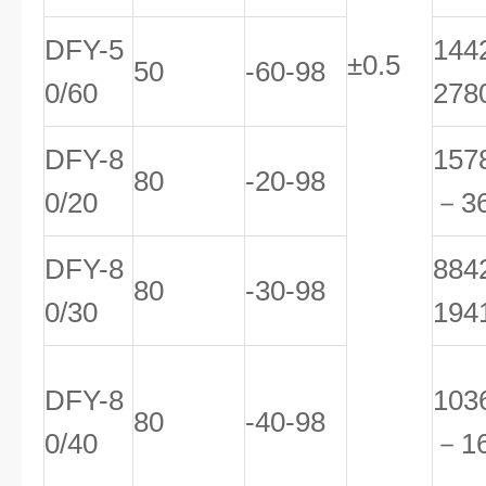
DFY-5
14
±0.5
50
-60-98
0/60
278
DFY-8
157
80
-20-98
0/20
－3
DFY-8
88
80
-30-98
0/30
194
DFY-8
103
80
-40-98
0/40
－1