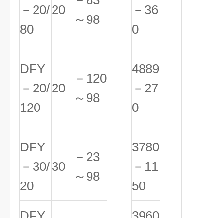
－83
－20/
20
－36
～98
80
0
DFY
4889
－120
－20/
20
－27
～98
120
0
DFY
3780
－23
－30/
30
－11
～98
20
50
DFY
3960