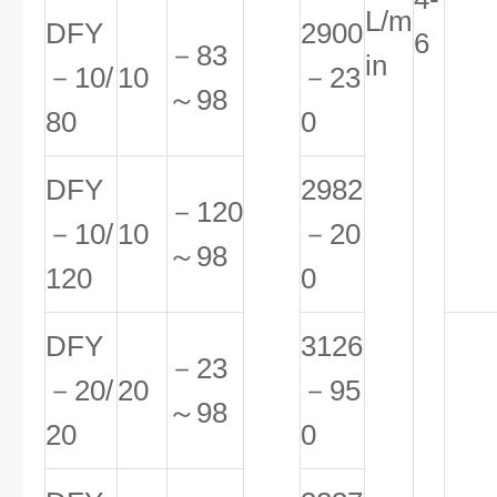
L/m
DFY
2900
6
－83
in
－10/
10
－23
～98
80
0
DFY
2982
－120
－10/
10
－20
～98
120
0
DFY
3126
－23
－20/
20
－95
～98
20
0