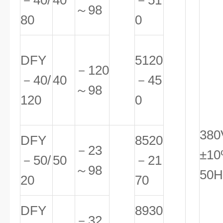
－40/
40
－51
～98
80
0
DFY
5120
－120
－40/
40
－45
～98
120
0
380
DFY
8520
－23
±1
－50/
50
－21
～98
50H
20
70
DFY
8930
－32