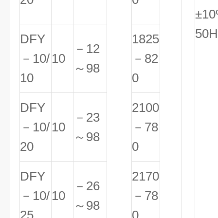
±1
50H
DFY
1825
－12
－10/
10
－82
～98
10
0
DFY
2100
－23
－10/
10
－78
～98
20
0
DFY
2170
－26
－10/
10
－78
～98
25
0