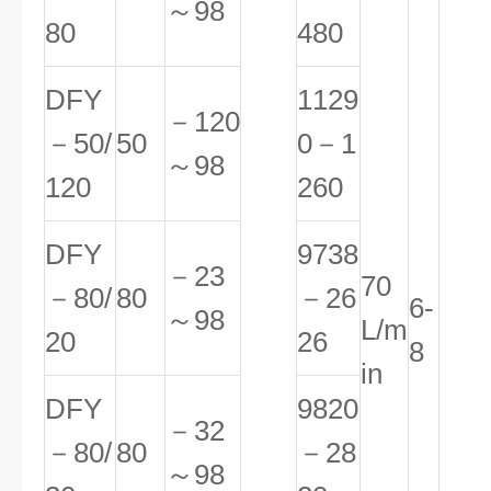
～98
80
480
DFY
1129
－120
－50/
50
0－1
～98
120
260
DFY
9738
－23
70
－80/
80
－26
6-
～98
L/m
20
26
8
in
DFY
9820
－32
－80/
80
－28
～98