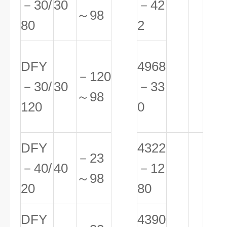
－30/
30
－42
～98
80
2
DFY
4968
－120
－30/
30
－33
～98
120
0
DFY
4322
－23
－40/
40
－12
～98
20
80
DFY
4390