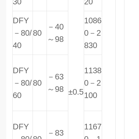
30
20
DFY
1086
－40
－80/
80
0－2
～98
40
830
DFY
1138
－63
－80/
80
0－2
～98
±0.5
60
100
DFY
1167
－83