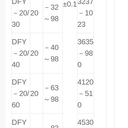
DFY
3237
±0.1
－32
－20/
20
－10
～98
30
23
DFY
3635
－40
－20/
20
－98
～98
40
0
DFY
4120
－63
－20/
20
－51
～98
60
0
DFY
4530