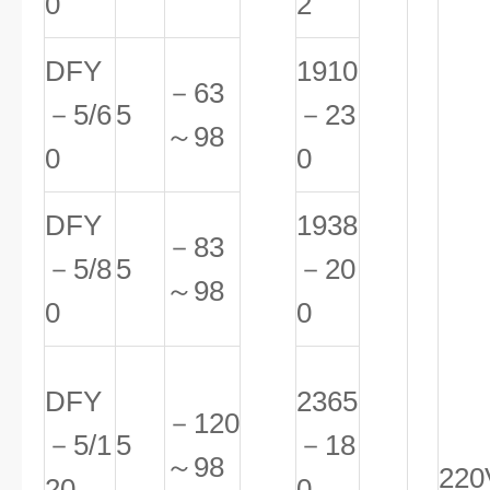
0
2
DFY
1910
－63
－5/6
5
－23
～98
0
0
DFY
1938
－83
－5/8
5
－20
～98
0
0
DFY
2365
－120
－5/1
5
－18
～98
220
20
0