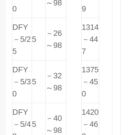
～98
0
9
DFY
1314
－26
－5/2
5
－44
～98
5
7
DFY
1375
－32
－5/3
5
－45
～98
0
0
DFY
1420
－40
－5/4
5
－46
～98