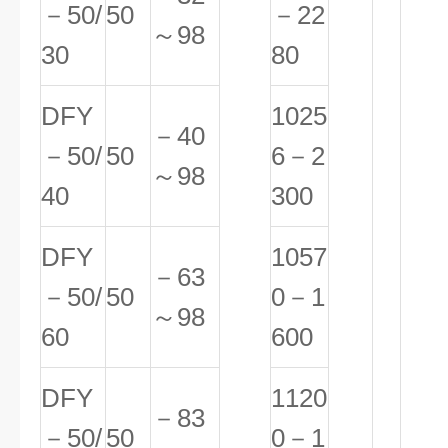
－50/
50
－22
～98
30
80
DFY
1025
－40
－50/
50
6－2
～98
40
300
DFY
1057
－63
－50/
50
0－1
～98
60
600
DFY
1120
－83
－50/
50
0－1