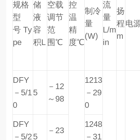
规格
储
空载
控
流
制冷
扬
型
液
调节
温
量
量
程
电
号 Ty
容
范
精
L/m
(W)
m
pe
积L
围℃
度℃
in
DFY
1213
－12
－5/1
5
－29
～98
0
0
DFY
1248
－23
－5/2
5
－31