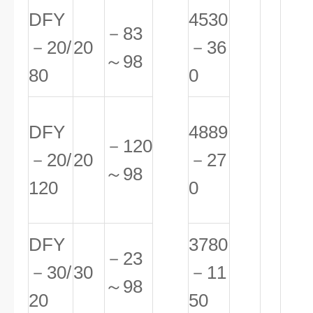
DFY
4530
－83
－20/
20
－36
～98
80
0
DFY
4889
－120
－20/
20
－27
～98
120
0
DFY
3780
－23
－30/
30
－11
～98
20
50