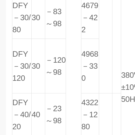
DFY
4679
－83
－30/
30
－42
～98
80
2
DFY
4968
－120
－30/
30
－33
～98
380
120
0
±1
50H
DFY
4322
－23
－40/
40
－12
～98
20
80