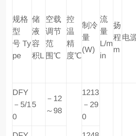
规格
储
空载
控
流
制冷
扬
型
液
调节
温
量
量
程
电
号 Ty
容
范
精
L/m
(W)
m
pe
积L
围℃
度℃
in
DFY
1213
－12
－5/1
5
－29
～98
0
0
DFY
1248