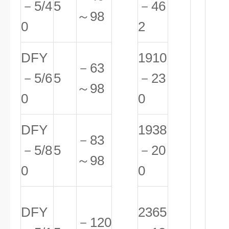
－5/4
5
－46
～98
0
2
DFY
1910
－63
－5/6
5
－23
～98
0
0
DFY
1938
－83
－5/8
5
－20
～98
0
0
DFY
2365
－120