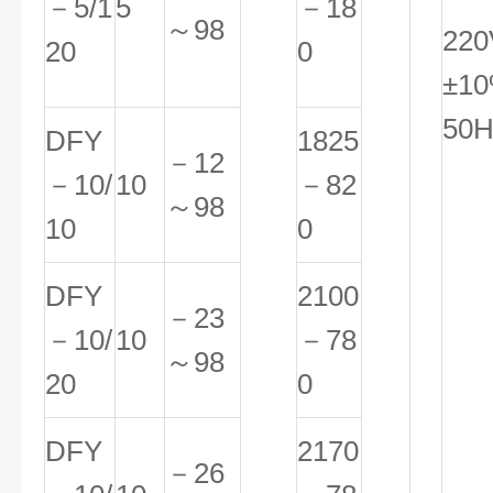
－5/1
5
－18
～98
220
20
0
±1
50H
DFY
1825
－12
－10/
10
－82
～98
10
0
DFY
2100
－23
－10/
10
－78
～98
20
0
DFY
2170
－26