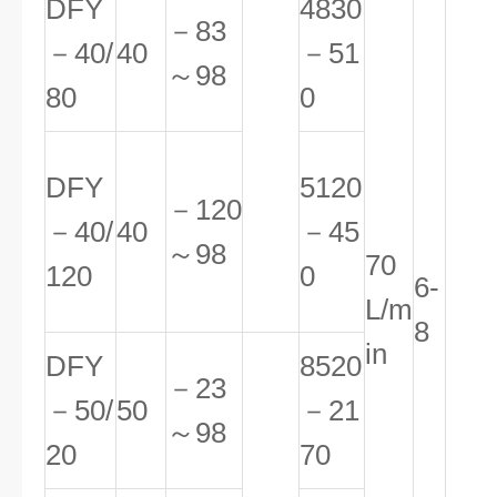
DFY
4830
－83
－40/
40
－51
～98
80
0
DFY
5120
－120
－40/
40
－45
～98
70
120
0
6-
L/m
8
in
DFY
8520
－23
－50/
50
－21
～98
20
70