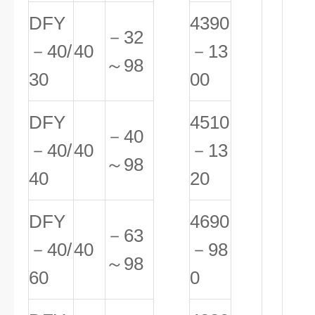
DFY
4390
－32
－40/
40
－13
～98
30
00
DFY
4510
－40
－40/
40
－13
～98
40
20
DFY
4690
－63
－40/
40
－98
～98
60
0