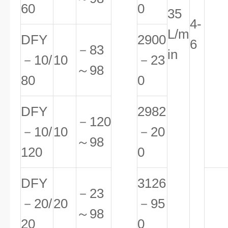
60
0
35
4-
L/m
DFY
2900
6
－83
in
－10/
10
－23
～98
80
0
DFY
2982
－120
－10/
10
－20
～98
120
0
DFY
3126
－23
－20/
20
－95
～98
20
0