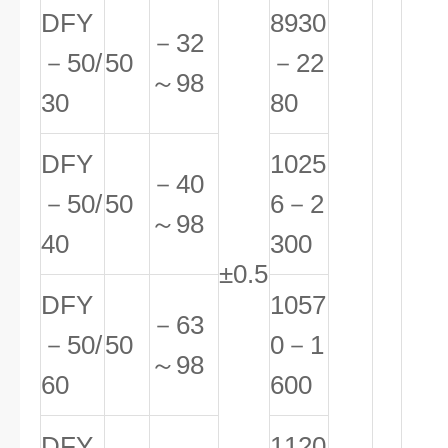
DFY
8930
－32
－50/
50
－22
～98
30
80
DFY
1025
－40
－50/
50
6－2
～98
40
300
±0.5
DFY
1057
－63
－50/
50
0－1
～98
60
600
DFY
1120