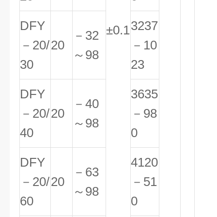
DFY
3237
±0.1
－32
－20/
20
－10
～98
30
23
DFY
3635
－40
－20/
20
－98
～98
40
0
DFY
4120
－63
－20/
20
－51
～98
60
0