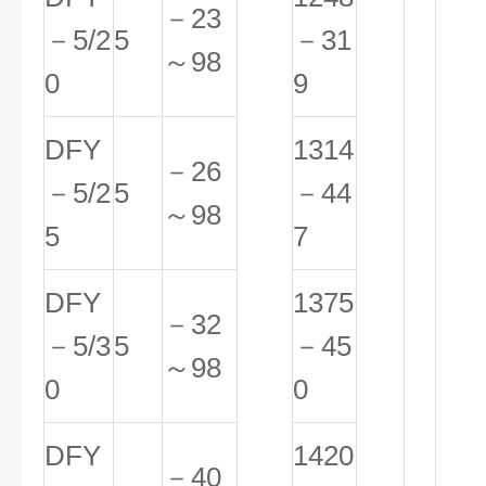
－23
－5/2
5
－31
～98
0
9
DFY
1314
－26
－5/2
5
－44
～98
5
7
DFY
1375
－32
－5/3
5
－45
～98
0
0
DFY
1420
－40