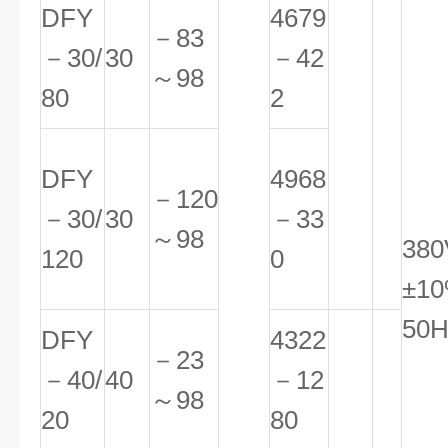
DFY
4679
－83
－30/
30
－42
～98
80
2
DFY
4968
－120
－30/
30
－33
～98
380
120
0
±1
50H
DFY
4322
－23
－40/
40
－12
～98
20
80