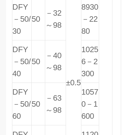
DFY
8930
－32
－50/
50
－22
～98
30
80
DFY
1025
－40
－50/
50
6－2
～98
40
300
±0.5
DFY
1057
－63
－50/
50
0－1
～98
60
600
DFY
1120