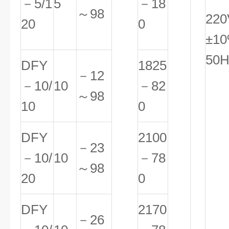
－5/1
5
－18
～98
220
20
0
±1
50H
DFY
1825
－12
－10/
10
－82
～98
10
0
DFY
2100
－23
－10/
10
－78
～98
20
0
DFY
2170
－26