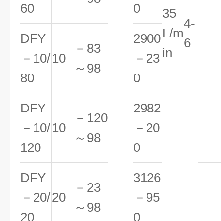
60
0
35
4-
L/m
DFY
2900
6
－83
in
－10/
10
－23
～98
80
0
DFY
2982
－120
－10/
10
－20
～98
120
0
DFY
3126
－23
－20/
20
－95
～98
20
0