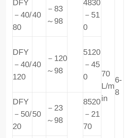
DFY
4830
－83
－40/
40
－51
～98
80
0
DFY
5120
－120
－40/
40
－45
～98
70
120
0
6-
L/m
8
in
DFY
8520
－23
－50/
50
－21
～98
20
70