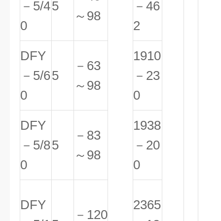
－5/4
5
－46
～98
0
2
DFY
1910
－63
－5/6
5
－23
～98
0
0
DFY
1938
－83
－5/8
5
－20
～98
0
0
DFY
2365
－120