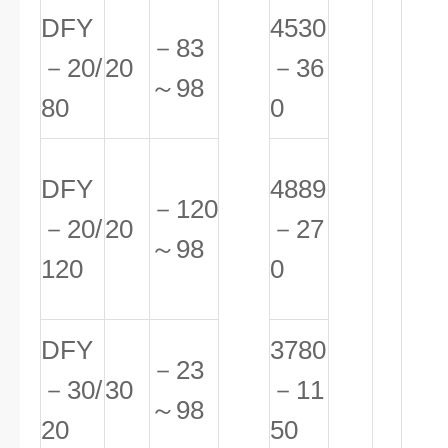
DFY
4530
－83
－20/
20
－36
～98
80
0
DFY
4889
－120
－20/
20
－27
～98
120
0
DFY
3780
－23
－30/
30
－11
～98
20
50