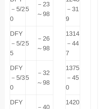
－23
－5/2
5
－31
～98
0
9
DFY
1314
－26
－5/2
5
－44
～98
5
7
DFY
1375
－32
－5/3
5
－45
～98
0
0
DFY
1420
－40