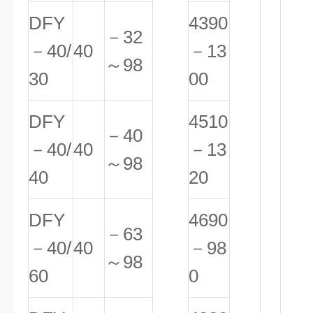
DFY
4390
－32
－40/
40
－13
～98
30
00
DFY
4510
－40
－40/
40
－13
～98
40
20
DFY
4690
－63
－40/
40
－98
～98
60
0