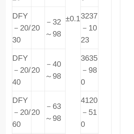
DFY
3237
±0.1
－32
－20/
20
－10
～98
30
23
DFY
3635
－40
－20/
20
－98
～98
40
0
DFY
4120
－63
－20/
20
－51
～98
60
0