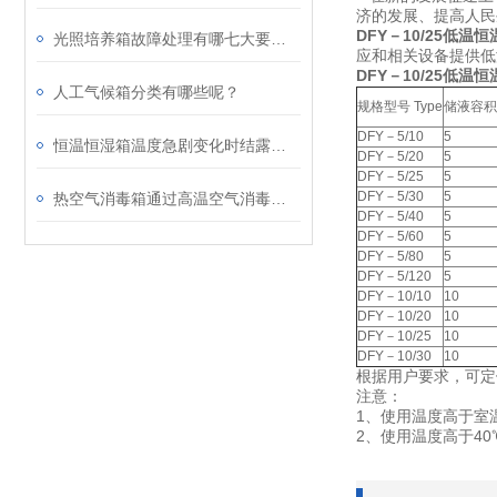
济的发展、提高人
DFY－10/25
低温恒温
光照培养箱故障处理有哪七大要素呢？
应和相关设备提供低
DFY－10/25低温恒
人工气候箱分类有哪些呢？
规格型号 Type
储液容积
DFY－5/10
5
恒温恒湿箱温度急剧变化时结露的解决方案
DFY－5/20
5
DFY－5/25
5
DFY－5/30
5
热空气消毒箱通过高温空气消毒技术有效杀灭空气中的各种病毒
DFY－5/40
5
DFY－5/60
5
DFY－5/80
5
DFY－5/120
5
DFY－10/10
10
DFY－10/20
10
DFY－10/25
10
DFY－10/30
10
根据用户要求，可定
注意：
1、使用温度高于室
2、使用温度高于4