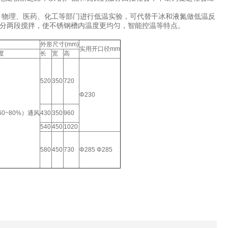
、物理、医药、化工等部门进行低温实验，可代替干冰和液氮做低温反
分两段搅拌，使不锈钢槽内温度更均匀，智能控温等特点。
外形尺寸(mm)
实用开口径mm
度
长
宽
高
520
350
720
Φ230
60~80%）通风
430
350
960
540
450
1020
580
450
730
Φ285 Φ285