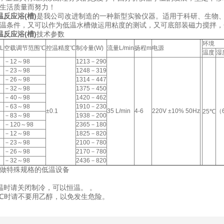
民生活质量而努力！
反应浴(槽)
是我公司改进制造的一种新型实验仪器。适用于科研、生物
温条件，又可以作为低温水槽做运用粘度的测试，又可底部装磁力搅拌，
温反应浴(槽)
技术参数
环境
L
空载调节范围℃
控温精度℃
制冷量(W)
流量L/min
扬程m
电源
温度
湿
－12～98
1213－290
－23～98
1248－319
－26～98
1314－447
－32～98
1375－450
－40～98
1420－462
－63～98
1910－230
±0.1
35 L/min
4-6
220V ±10% 50Hz
（
25℃
－83～98
1938－200
－120～98
2365－180
－12～98
1825－820
－23～98
2100－780
－26～98
2170－780
－32～98
2436－820
做特殊规格的低温设备
温时请关闭制冷，可以恒温。 。
0℃时请不要用乙醇，以免发生危险。