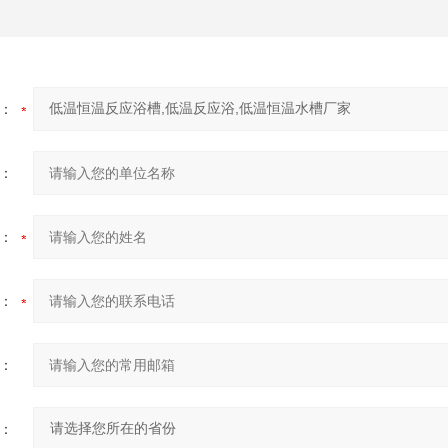
：
：
：
：
：
：