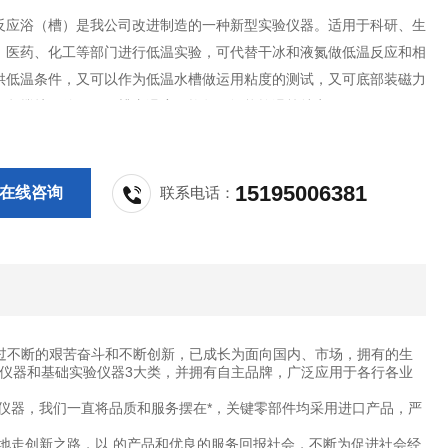
反应浴（槽）是我公司改进制造的一种新型实验仪器。适用于科研、生
、医药、化工等部门进行低温实验，可代替干冰和液氮做低温反应和相
供低温条件，又可以作为低温水槽做运用粘度的测试，又可底部装磁力
两段搅拌，使不锈钢槽内温度更均匀，智能控温等特点。
15195006381
在线咨询
联系电话：
过不断的艰苦奋斗和不断创新，已成长为面向国内、市场，拥有的生
仪器和基础实验仪器3大类，并拥有自主品牌，广泛应用于各行各业
仪器，我们一直将品质和服务摆在*，关键零部件均采用进口产品，严
地走创新之路，以 的产品和优良的服务回报社会，不断为促进社会经