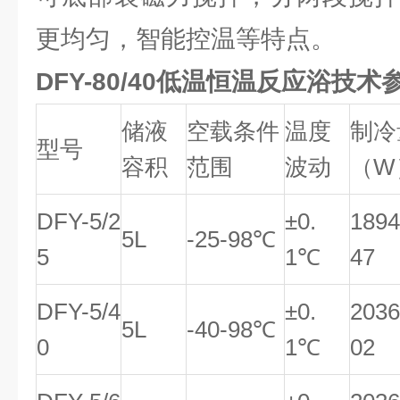
更均匀，智能控温等特点。
DFY-80/40低温恒温反应浴
技术
储液
空载条件
温度
制冷
型号
容积
范围
波动
（W
DFY-5/2
±0.
189
5L
-25-98℃
5
1℃
47
DFY-5/4
±0.
203
5L
-40-98℃
0
1℃
02