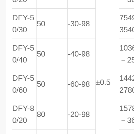
DFY-5
75
50
-30-98
0/30
354
DFY-5
103
50
-40-98
0/40
－2
DFY-5
14
±0.5
50
-60-98
0/60
278
DFY-8
157
80
-20-98
0/20
－3