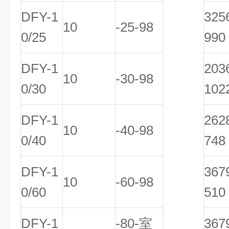
DFY-1
32
10
-25-98
0/25
990
DFY-1
20
10
-30-98
0/30
102
DFY-1
26
10
-40-98
0/40
748
DFY-1
36
10
-60-98
0/60
510
DFY-1
-80-室
36