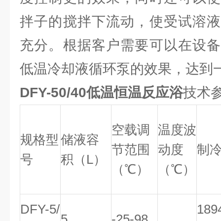
拌子的搅拌下流动，使受试溶液
充分。根据客户需要可以在设备
低温冷却液循环泵的效果，达到
DFY-50/40低温恒温反应浴
技术
空载调
温度波
规格型
储液容
节范围
动度
制
号
积（L）
（℃）
（℃）
DFY-5/
18
5
-25-98