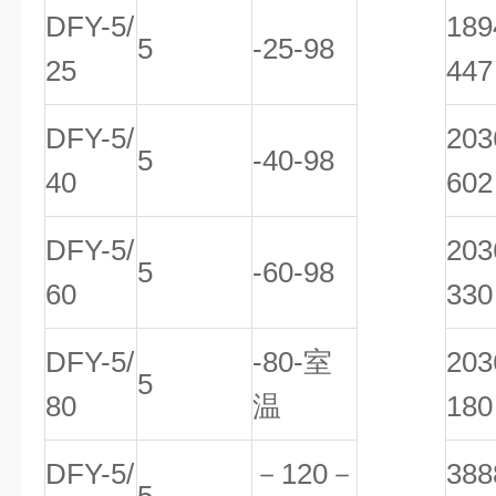
DFY-5/
18
5
-25-98
25
447
DFY-5/
20
5
-40-98
40
602
DFY-5/
20
5
-60-98
60
330
DFY-5/
-80-室
20
5
80
温
180
DFY-5/
－120－
38