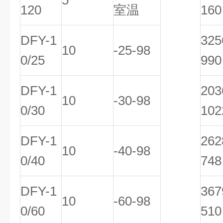
5
120
室温
160
DFY-1
32
10
-25-98
0/25
990
DFY-1
20
10
-30-98
0/30
102
DFY-1
26
10
-40-98
0/40
748
DFY-1
36
10
-60-98
0/60
510