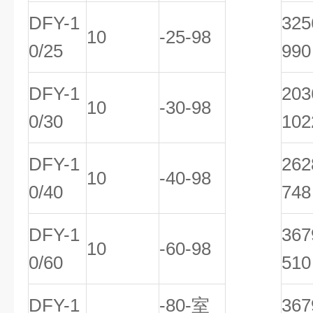
DFY-1
32
10
-25-98
0/25
990
DFY-1
20
10
-30-98
0/30
102
DFY-1
26
10
-40-98
0/40
748
DFY-1
36
10
-60-98
0/60
510
DFY-1
-80-室
36