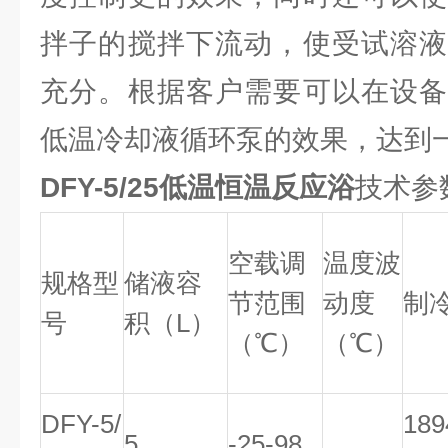
拌子的搅拌下流动，使受试溶液
充分。根据客户需要可以在设备
低温冷却液循环泵的效果，达到
DFY-5/25低温恒温反应浴
技术参
空载调
温度波
规格型
储液容
节范围
动度
制
号
积（L）
（℃）
（℃）
DFY-5/
18
5
-25-98