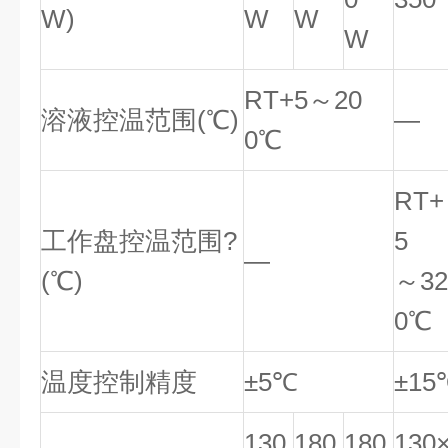
W)
W
W
W
RT+5～20
溶液控温范围(℃)
—
0℃
RT+
工作盘控温范围?
5
—
(℃)
～32
0℃
温度控制精度
±5℃
±15
130
180
180
130