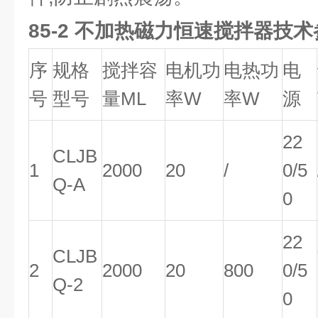
85-2 不加热磁力恒速搅拌器技
序
规格
搅拌容
电机功
电热功
电
号
型号
量ML
率W
率W
源
22
CLJB
1
2000
20
/
0/5
Q-A
0
22
CLJB
2
2000
20
800
0/5
Q-2
0