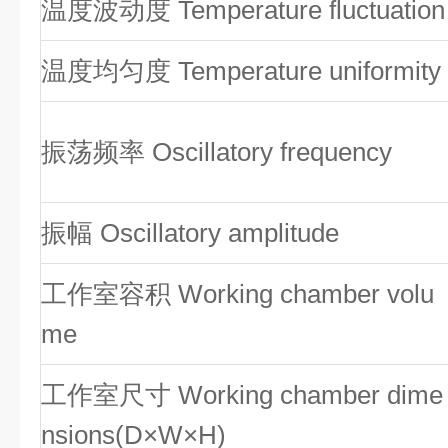
温度波动度 Temperature fluctuation
温度均匀度 Temperature uniformity
振荡频率 Oscillatory frequency
振幅 Oscillatory amplitude
工作室容积 Working chamber volu
me
工作室尺寸 Working chamber dime
nsions(D×W×H)