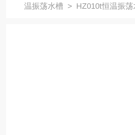
温振荡水槽
> HZ010t恒温
价格