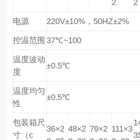
2
2
电源
220V±10%，50HZ±2%
控温范围
37℃~100
温度波动
±0.5℃
度
温度均匀
±0.5℃
性
包装箱尺
1
36×2
48×2
79×2
111×3
寸（c
3