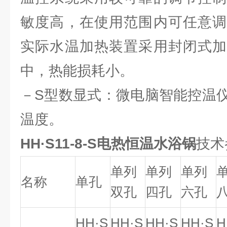
敏度高，在使用范围内可任意调
实际水温加热装置采用封闭式加
中，热能损耗小。
－S型数显式：微电脑智能控温
温度。
HH·S11-8-S电热恒温水浴锅
技术
单列
单列
单列
名称
单孔
双孔
四孔
六孔
HH·S
HH·S
HH·S
HH·S
H