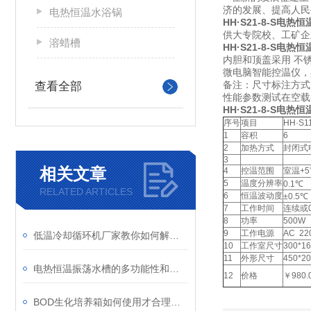
济的发展、提高人
电热恒温水浴锅
HH·S21-8-S电
供大专院校、工矿企
溶蜡槽
HH·S21-8-S电
内胆和顶盖采用 不
微电脑智能控温仪，
备注：尺寸标注方式
查看全部
性能参数测试在空载
HH·S21-8-S电
序号
项目
HH·S11
1
容积
6
2
加热方式
封闭式
3
相关文章
4
控温范围
室温+5
5
温度分辨率
0.1℃
RELATED ARTICLES
6
恒温波动度
±0.5℃
7
工作时间
连续或0
8
功率
500W
9
工作电源
AC 22
低温冷却循环机厂家教你如何解决设备故障
10
工作室尺寸
300*16
11
外形尺寸
450*20
电热恒温振荡水槽的多功能性和便捷性使其成为许多实验的常用工具
12
价格
￥980.
BOD生化培养箱如何使用才合理介绍