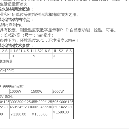
民生活质量而努力！
热恒温水浴锅用途概述：
业和科研单位等做精密恒温和辅助加热之用。
热恒温水浴锅结构特点：
锈钢材料制作。
具有设定、测量温度双数字显示和P.I.D.自整定功能，控温、可靠。
：长×深×高（尺寸：mm毫米）
条件下为：环境温度20℃，环境湿度50%RH
热恒温水浴锅技术参数：
-2-S
HH·S21-4-S
HH·S21-6-S
HH·S21-8-S
10
15
20
电加热器
℃~100℃
~9999min定时
1000W
1500W
2000W
0V 50Hz
0*125
300*300*125
455*300*125
605*300*125
5*230
450*345*230
600*345*230
750*345*230
￥1580.00
00
￥1180.00
￥1380.00