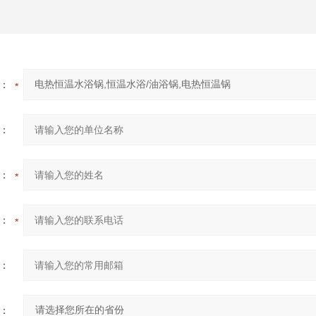
：
：
：
：
：
：