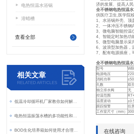
济的发展、提高人
电热恒温水浴锅
全不锈钢电热恒温水浴
供医疗卫生,医学院
溶蜡槽
1、水浴锅外壳、顶
2、一体冲压不锈钢
3、微电脑智能控温
4、智能定时加热功
查看全部
5、微型电脑显示采
6、波浪型加热器，
7、配有电源插座，
全不锈钢电热恒温水
型号
WB
相关文章
电源电压
220
消耗功率
≤50
RELATED ARTICLES
孔数
双
独立排水阀
无
控温范围
RT
温度波动
低温冷却循环机厂家教你如何解决设备故障
±0
跟踪报警
任
工作室尺寸（mm）
300
电热恒温振荡水槽的多功能性和便捷性使其成为许多实验的常用工具
BOD生化培养箱如何使用才合理介绍
在线咨询