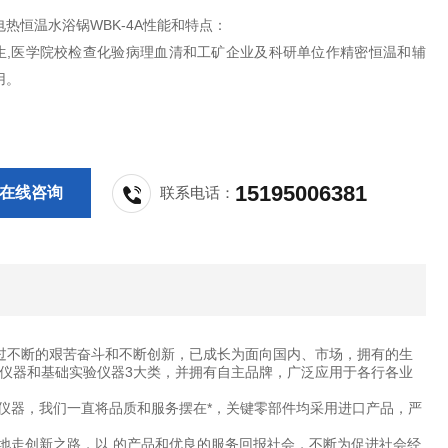
热恒温水浴锅WBK-4A性能和特点：
生,医学院校检查化验病理血清和工矿企业及科研单位作精密恒温和辅
用。
15195006381
在线咨询
联系电话：
过不断的艰苦奋斗和不断创新，已成长为面向国内、市场，拥有的生
仪器和基础实验仪器3大类，并拥有自主品牌，广泛应用于各行各业
仪器，我们一直将品质和服务摆在*，关键零部件均采用进口产品，严
地走创新之路，以 的产品和优良的服务回报社会，不断为促进社会经