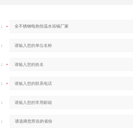
：
：
：
：
：
：