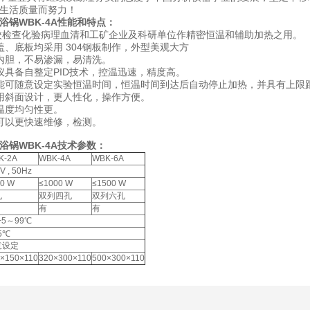
民生活质量而努力！
锅WBK-4A
性能和特点：
校检查化验病理血清和工矿企业及科研单位作精密恒温和辅助加热之用。
盖、底板均采用 304钢板制作，外型美观大方
内胆，不易渗漏，易清洗。
仪具备自整定PID技术，控温迅速，精度高。
能可随意设定实验恒温时间，恒温时间到达后自动停止加热，并具有上限
用斜面设计，更人性化，操作方便。
温度均匀性更。
可以更快速维修，检测。
浴锅WBK-4A技术参数：
K-2A
WBK-4A
WBK-6A
V , 50Hz
0 W
≤1000 W
≤1500 W
孔
双列四孔
双列六孔
有
有
+5～99℃
.5℃
意设定
×150×110
320×300×110
500×300×110