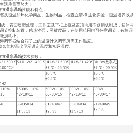
民生活质量而努力！
热恒温水温箱
性能和特点：
缩及恒温加热化学药品、生物制品，检查血清和 生化实验，恒温培养以
制成，表面喷塑处理，工作室及下框上框及盖顶均用不锈钢板制成，箱体
调节控制装置，感热性强，灵敏度高，在使用范围内可任意调节，有棒调
能损耗小。
棒调节器结合箱子上的温度计来调节所需工作温度。
脑智能控温仪显示设定温度和实际温度。
S电热恒温水温箱
技术参数：
W21·600-S
S·HH·W21·420-S
HH·W21·600S
HH·W21·420S
DK-8A(数字式)
100 ℃※
37 ℃～65 ℃※
37 ℃～99 ℃※
±0.5℃
±0.5℃
±0.5℃
±0.5℃
50HZ
 ±10%
1500W ±10%
500W ±10%
300W ±10%
800W
×15
42×18×11
60×30×15
42×18×11
45×30×17
×48
65×35×34
81×48×47
65×34×34
71×48×45
17 / 30
11.5 / 13
19 / 33
11.5 / 13