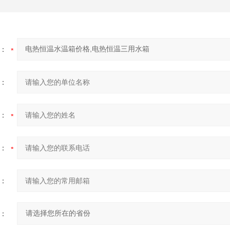
：
：
：
：
：
：