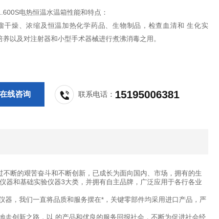
W21.600S电热恒温水温箱性能和特点：
馏干燥、浓缩及恒温加热化学药品、生物制品，检查血清和 生化实
培养以及对注射器和小型手术器械进行煮沸消毒之用。
15195006381
在线咨询
联系电话：
过不断的艰苦奋斗和不断创新，已成长为面向国内、市场，拥有的生
仪器和基础实验仪器3大类，并拥有自主品牌，广泛应用于各行各业
仪器，我们一直将品质和服务摆在*，关键零部件均采用进口产品，严
地走创新之路，以 的产品和优良的服务回报社会，不断为促进社会经