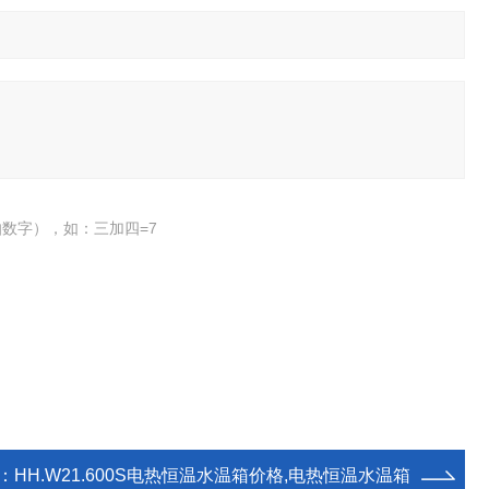
数字），如：三加四=7
：
HH.W21.600S电热恒温水温箱价格,电热恒温水温箱