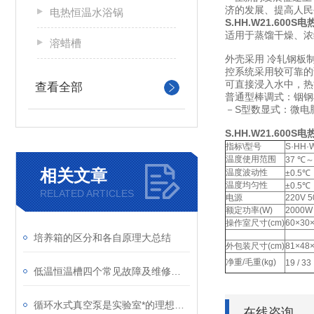
济的发展、提高人
电热恒温水浴锅
S.HH.W21.600S
电
适用于蒸馏干燥、浓
溶蜡槽
外壳采用 冷轧钢板
控系统采用较可靠的
可直接浸入水中，热
查看全部
普通型棒调式：铟钢
－S型数显式：微电
S.HH.W21.600
指标\型号
S·HH·
温度使用范围
37 ℃～
相关文章
温度波动性
±0.5℃
温度均匀性
±0.5℃
RELATED ARTICLES
电源
220V 
额定功率(W)
2000W
操作室尺寸(cm)
60×30
培养箱的区分和各自原理大总结
外包装尺寸(cm)
81×48
净重/毛重(kg)
19 / 33
低温恒温槽四个常见故障及维修方法
循环水式真空泵是实验室*的理想产品
在线咨询