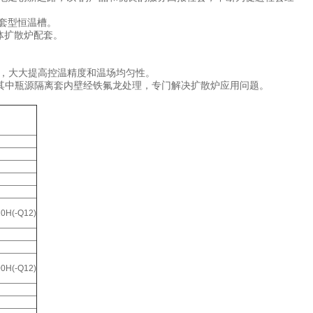
套型恒温槽。
导体扩散炉配套。
计，大大提高控温精度和温场均匀性。
其中瓶源隔离套内壁经铁氟龙处理，专门解决扩散炉应用问题。
0H(-Q12)
0H(-Q12)