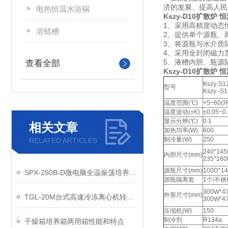
济的发展、提高人
电热恒温水浴锅
Kszy-D10
扩散炉 恒
1、采用高精度动态恒
溶蜡槽
2、提供单个源瓶、
3、将源瓶与水介质
4、采用全封闭磁力
5、液槽内胆、瓶源
查看全部
Kszy-D10扩散炉 
Kszy-S1
型号
Kszy -S1
温度范围(℃)
+5~60
温度波动(±K)
±0.05~
显示分辨(℃)
0.1
相关文章
加热功率(W)
600
制冷量(W)
250
RELATED ARTICLES
240*145
内胆尺寸(mm)
235*160
源瓶尺寸(mm)
100D*14
SPX-250B-D微电脑全温振荡培养箱使用方法及注意事项
源瓶隔离套
1个/不
300W*47
外形尺寸(mm)
TGL-20M台式高速冷冻离心机转子参数分析
300W*47
压缩机(W)
150
制冷剂
R134a
干燥箱培养箱两用箱性能和特点