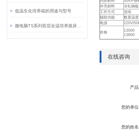
内胆材料
304不
外壳材料
冷轧钢板
低温生化培养箱的用途与型号
工作方式
连续
辅助功能
数显温度
电源
220V/50
微电脑TS系列双层全温培养摇床仪表的操作与设计
13000
价格
13800
在线咨询
产品
您的单位
您的姓名