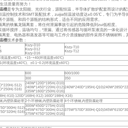
民生活质量而努力！
温槽
是专为太阳能、光伏行业，源瓶恒温，半导体扩散炉配套而设计的配
温控制技术和SMT装配技术，zuijia恒温波动度达±0.05℃，专门为半
两个源瓶、和四个源瓶的结构形式，适合不同的应用需求。
隔离的铁氟龙隔离套，将任何泄漏事故引起的危险降低到zui低程度。
泵循环搅拌，温场均匀，*泄漏。通过将传感器与循环泵液流的一体化设
隔离套、电热器和蒸发器等可能与工作介质接触的部件采用不锈钢材料，
恒温槽
技术参数：
Kszy-D10
2
Kszy-T10
Kszy-D12
6
Kszy-T12
Kszy-D16
(环境温度≤40℃)、+15~+40(环境温度≤60℃)
0.1(环境温度≤40℃)、±0.1~0.2(环境温度≤60℃)
600
600/1000
300
350
240W*120D*195H(-D10)
D*220H(-S12)
240W*145D*220H(-D12)
240W*240D*195H(-Q10)240W*285D*22
D*250H(-S16)
335W*160D*250H(-D16)
8H(-X10) 120D*168H(-X12) 160D*198H(-X16)
锈钢,内壁防腐处理
2个/不锈钢,内壁防腐处理
4个/不锈钢,内壁防腐处理
300W*450D*275H(-D10)
5D*300H(-S12)
345W*475D*300H(-D12)
375W*570D*300H(-Q10)345W*615D*30
5D*320H(-S16)
375W*475D*320H(-D16)