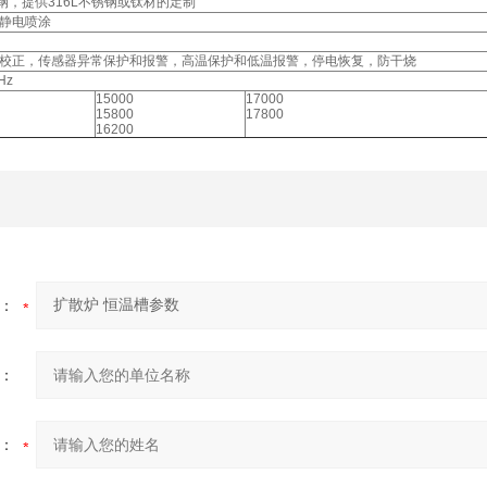
锈钢，提供316L不锈钢或钛材的定制
静电喷涂
校正，传感器异常保护和报警，高温保护和低温报警，停电恢复，防干烧
Hz
15000
17000
15800
17800
16200
：
：
：