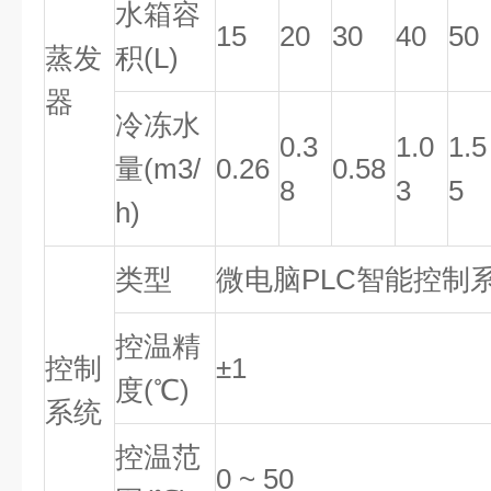
水箱容
15
20
30
40
50
蒸发
积(L)
器
冷冻水
0.3
1.0
1.5
量(m3/
0.26
0.58
8
3
5
h)
类型
微电脑PLC智能控制
控温精
控制
±1
度(℃)
系统
控温范
0 ~ 50