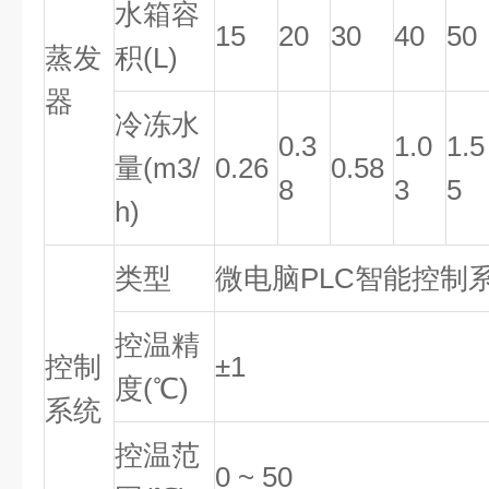
水箱容
15
20
30
40
50
蒸发
积(L)
器
冷冻水
0.3
1.0
1.5
量(m3/
0.26
0.58
8
3
5
h)
类型
微电脑PLC智能控制
控温精
控制
±1
度(℃)
系统
控温范
0 ~ 50