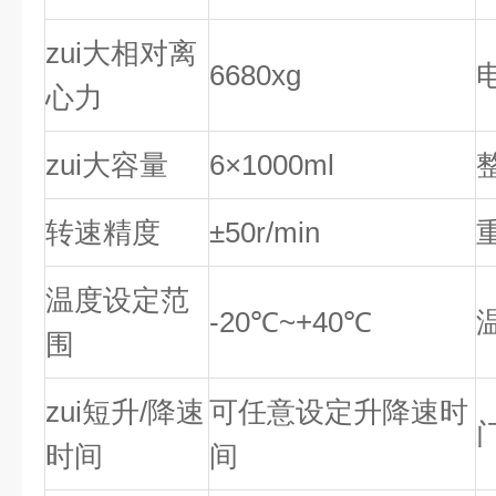
zui大相对离
6680xg
心力
zui大容量
6×1000ml
转速精度
±50r/min
温度设定范
-20℃~+40℃
围
zui短升/降速
可任意设定升降速时
时间
间