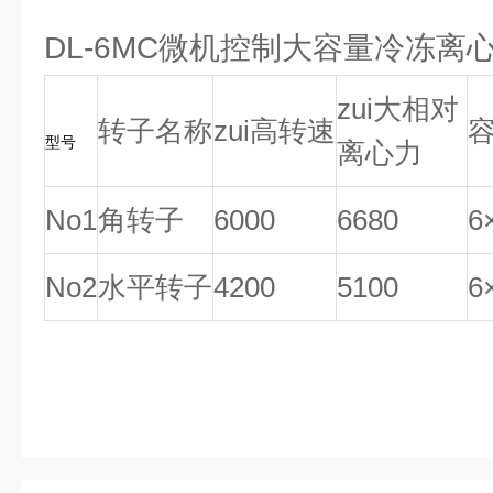
DL-6MC微机控制大容量冷冻离
zui大相对
转子名称
zui高转速
型号
离心力
No1
角转子
6000
6680
6
No2
水平转子
4200
5100
6