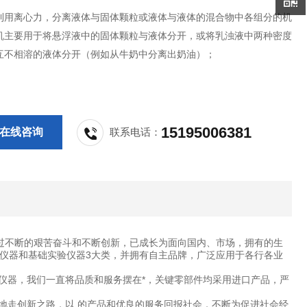
利用离心力，分离液体与固体颗粒或液体与液体的混合物中各组分的机
机主要用于将悬浮液中的固体颗粒与液体分开，或将乳浊液中两种密度
互不相溶的液体分开（例如从牛奶中分离出奶油）；
15195006381
在线咨询
联系电话：
过不断的艰苦奋斗和不断创新，已成长为面向国内、市场，拥有的生
仪器和基础实验仪器3大类，并拥有自主品牌，广泛应用于各行各业
仪器，我们一直将品质和服务摆在*，关键零部件均采用进口产品，严
地走创新之路，以 的产品和优良的服务回报社会，不断为促进社会经