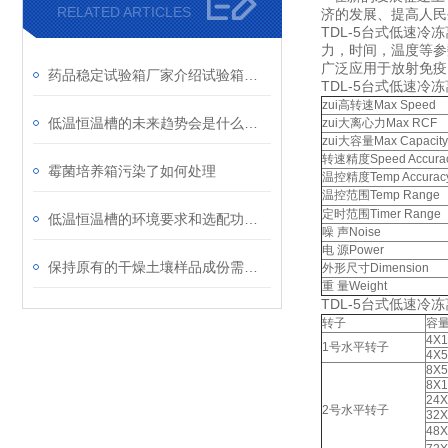
RELATED ARTICLES
济的发展、提高人
TDL-5台式低速
力，时间，温度等参
广泛应用于放射免疫
药品稳定试验箱厂家介绍试验箱的特点
TDL-5台式低速冷
zui高转速Max Speed
低温恒温槽的未来趋势会是什么样的？
zui大离心力Max RCF
zui大容量Max Capacity
转速精度Speed Accura
霉菌培养箱污染了如何处理
温控精度Temp Accurac
温控范围Temp Range
定时范围Timer Range
低温恒温槽的环境要求和选配功能指南
噪 声Noise
电 源Power
保持原有的干燥土壤样品成份需要用哪种土壤干燥箱
外形尺寸Dimension
重 量Weight
TDL-5台式低速冷
转子
容
4X1
1号水平转子
4X5
8X5
8X1
24X
2号水平转子
32X
48