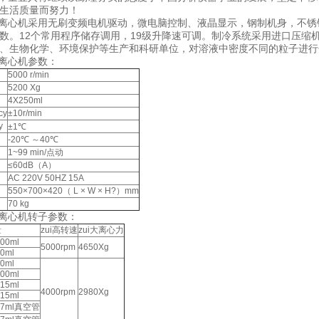
民生活质量而努力！
冷冻离心机采用无刷变频电机驱动，微电脑控制、液晶显示，钢制机身，不
数。12个常用程序储存调用，19级升降速可调。制冷系统采用进口压缩
、生物化学、环境保护等生产和科研单位，对溶液中密度不同的粒子进行
冻离心机参数：
5000 r/min
5200 Xg
4X250ml
cy
±10r/min
y
±1℃
-20℃ ～40℃
1~99 min/点动
≤60dB（A）
AC 220V 50HZ 15A
550×700×420（ L × W × H?）mm
70 kg
冻离心机转子参数：
量
zui高转速
zui大离心力
00ml
5000rpm
4650Xg
0ml
0ml
00ml
15ml
4000rpm
2980Xg
15ml
X7ml真空管