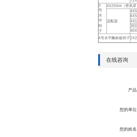
72
3
4X250ml（带风
号
4X5
水
8X
平
适配器
4X1
转
36X
40
子
4号水平酶标板转子
2X
在线咨询
产品
您的单位
您的姓名