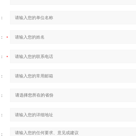
：
：
：
：
：
：
：