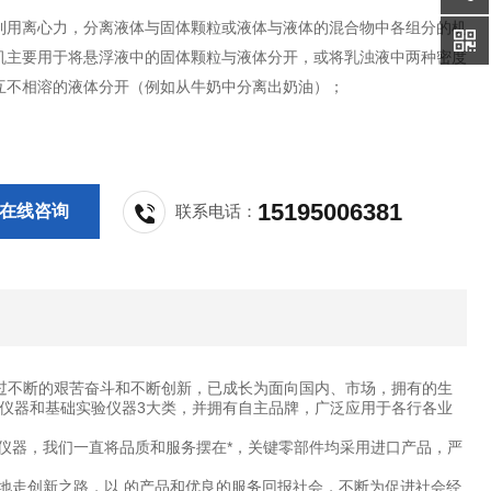
利用离心力，分离液体与固体颗粒或液体与液体的混合物中各组分的机
机主要用于将悬浮液中的固体颗粒与液体分开，或将乳浊液中两种密度
互不相溶的液体分开（例如从牛奶中分离出奶油）；
15195006381
在线咨询
联系电话：
过不断的艰苦奋斗和不断创新，已成长为面向国内、市场，拥有的生
仪器和基础实验仪器3大类，并拥有自主品牌，广泛应用于各行各业
仪器，我们一直将品质和服务摆在*，关键零部件均采用进口产品，严
地走创新之路，以 的产品和优良的服务回报社会，不断为促进社会经