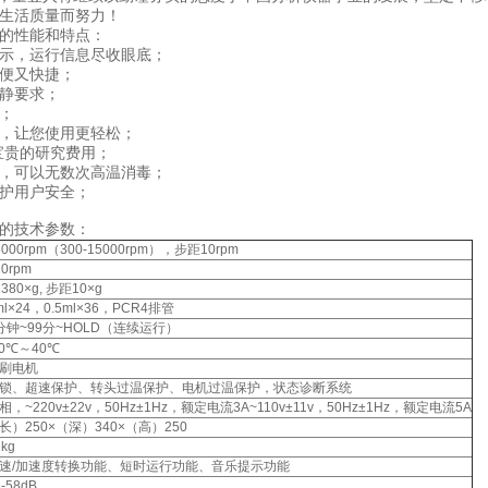
民生活质量而努力！
的性能和特点：
示，运行信息尽收眼底；
便又快捷；
静要求；
；
，让您使用更轻松；
宝贵的研究费用；
，可以无数次高温消毒；
护用户安全；
的技术参数：
5000rpm（300-15000rpm），步距10rpm
20rpm
1380×g, 步距10×g
ml×24，0.5ml×36，PCR4排管
分钟~99分~HOLD（连续运行）
20℃～40℃
刷电机
锁、超速保护、转头过温保护、电机过温保护，状态诊断系统
相，~220v±22v，50Hz±1Hz，额定电流3A~110v±11v，50Hz±1Hz，额定电流5A
长）250×（深）340×（高）250
2kg
速/加速度转换功能、短时运行功能、音乐提示功能
6-58dB