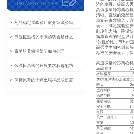
RELATED ARTICLES
济的发展、提高人
高速微量冷冻离心机
清晰、直观的液晶显
单旋钮参数输入，方
药品稳定试验箱厂家介绍试验箱的特点
设计，满足实验室安
制冷能力强，降温快
简单直观的键盘设计
低温恒温槽的未来趋势会是什么样的？
*的性价比，节约您
高强度生物密封转头
霉菌培养箱污染了如何处理
标准的安全设计，保
高速微量冷冻离心机
低温恒温槽的环境要求和选配功能指南
zui高转速
1
转速精度
±
zui大相对离心加速度
2
保持原有的干燥土壤样品成份需要用哪种土壤干燥箱
转头
2
运行时间
1
温度范围
-
驱动电机
无
安全性能
门
电源
单
尺寸（毫米）
（
重量
1
其它功能
转
噪音
5