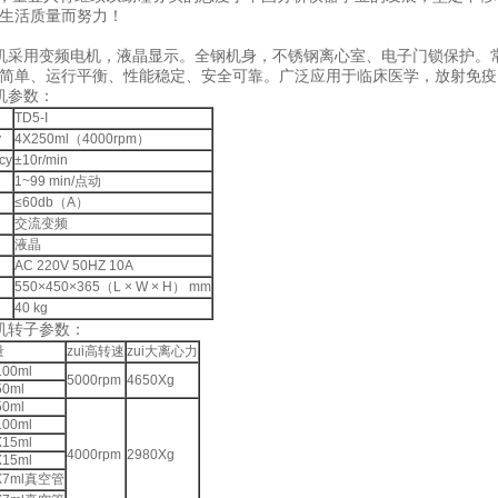
民生活质量而努力！
离心机采用变频电机，液晶显示。全钢机身，不锈钢离心室、电子门锁保护
简单、运行平衡、性能稳定、安全可靠。广泛应用于临床医学，放射免疫
心机参数：
TD5-I
y
4X250ml（4000rpm）
cy
±10r/min
1~99 min/点动
≤60db（A）
交流变频
液晶
AC 220V 50HZ 10A
550×450×365（L × W × H） mm
40 kg
心机转子参数：
量
zui高转速
zui大离心力
100ml
5000rpm
4650Xg
50ml
50ml
100ml
X15ml
4000rpm
2980Xg
X15ml
X7ml真空管