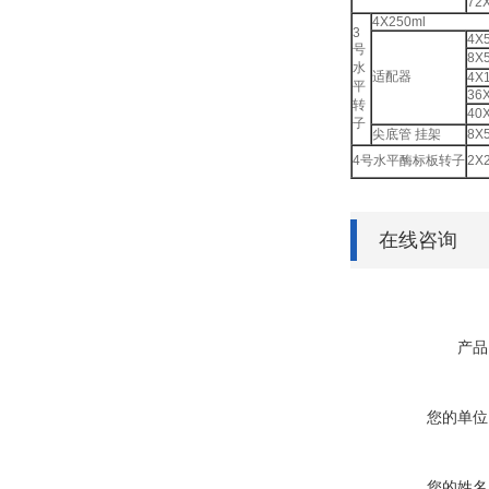
72
4X250ml
3
4X
号
8X
水
适配器
4X
平
36
转
40
子
尖底管 挂架
8X
4号水平酶标板转子
2X
在线咨询
产品
您的单位
您的姓名