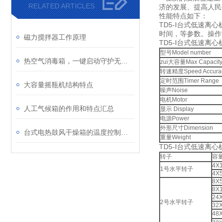
RELATED ARTICLES
济的发展、提高人
性能特点如下：
TD5-I台式低速
时间，等参数。操作
磁力搅拌器工作原理
TD5-I台式低速离
型号Model number
热空气消毒箱，一键启动守护无菌环境
zui大容量Max Capacit
转速精度Speed Accura
定时范围Timer Range
大容量摇瓶机结构特点
噪声Noise
电机Motor
人工气候箱的作用和特点汇总
显示 Display
电源Power
外形尺寸Dimension
台式电热鼓风干燥箱的温度控制范围是多少？
重量Weight
TD5-I台式低速离
转子
容
4X
1号水平转子
4X
8X
8X
24
2号水平转子
32
48