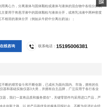
利用离心力，分离液体与固体颗粒或液体与液体的混合物中各组分的机
机主要用于将悬浮液中的固体颗粒与液体分开，或将乳浊液中两种密度
互不相溶的液体分开（例如从牛奶中分离出奶油）；
15195006381
在线咨询
联系电话：
过不断的艰苦奋斗和不断创新，已成长为面向国内、市场，拥有的生
仪器和基础实验仪器3大类，并拥有自主品牌，广泛应用于各行各业
仪器，我们一直将品质和服务摆在*，关键零部件均采用进口产品，严
地走创新之路，以 的产品和优良的服务回报社会，不断为促进社会经