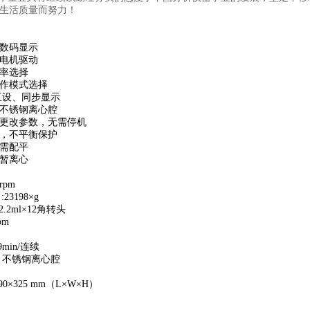
民生活质量而努力！
数码显示
电机驱动
率选择
作模式选择
设、同步显示
不锈钢离心腔
改参数，无需停机
，不平衡保护
需配平
暂离心
rpm
3198×g
.2ml×12角转头
pm
in/连续
不锈钢离心腔
×325 mm（L×W×H）