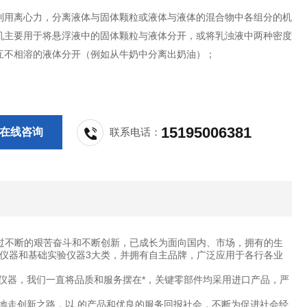
利用离心力，分离液体与固体颗粒或液体与液体的混合物中各组分的机
机主要用于将悬浮液中的固体颗粒与液体分开，或将乳浊液中两种密度
互不相溶的液体分开（例如从牛奶中分离出奶油）；
15195006381
在线咨询
联系电话：
过不断的艰苦奋斗和不断创新，已成长为面向国内、市场，拥有的生
仪器和基础实验仪器3大类，并拥有自主品牌，广泛应用于各行各业
仪器，我们一直将品质和服务摆在*，关键零部件均采用进口产品，严
地走创新之路，以 的产品和优良的服务回报社会，不断为促进社会经