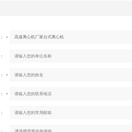
：
：
：
：
：
：