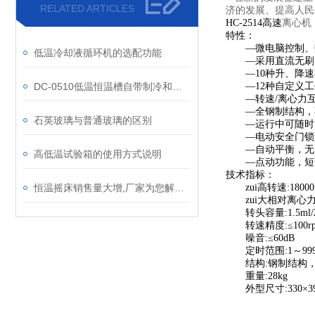
RELATED ARTICLES
济的发展、提高人
离心机
HC-2514高速
特性：
—微电脑控制、
低温冷却液循环机的选配功能
—采用直流无刷
—10种升、降速
DC-0510低温恒温槽自带制冷和加热的功能
—12种自定义工
—转速/离心力互
—全钢制结构，
石英玻璃与普通玻璃的区别
—运行中可随时更
—电动安全门锁
—自动平衡，无
高低温试验箱的使用方式说明
—点动功能，短
技术指标：
恒温摇床销售量大增,厂家为您解读如何操作!
zui高转速:18000
zui大相对离心力:2
转头容量:1.5ml/2
转速精度:≤100r
噪音:≤60dB
定时范围:1～999m
结构:钢制结构，
重量:28kg
外型尺寸:330×390