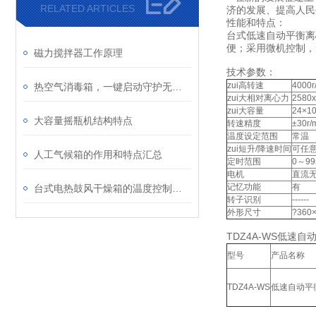
RELATED ARTICLES
济的发展、提高人
性能和特点：
台式低速自动平衡离
便；采用微机控制，
磁力搅拌器工作原理
技术参数：
zui高转速
4000r
热空气消毒箱，一键启动守护无菌环境
zui大相对离心力
2580
zui大容量
24×1
大容量摇瓶机结构特点
转速精度
±30r/
温度设定范围
常温
zui短升/降速时间
可任
人工气候箱的作用和特点汇总
定时范围
0～99
电机
直流
记忆功能
有
台式电热鼓风干燥箱的温度控制范围是多少？
转子识别
------
外形尺寸
?360
TDZ4A-WS低速
型号
产品名称
TDZ4A-WS
低速自动平