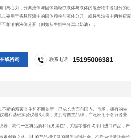
利用离心力，分离液体与固体颗粒或液体与液体的混合物中各组分的机
机主要用于将悬浮液中的固体颗粒与液体分开，或将乳浊液中两种密度
互不相溶的液体分开（例如从牛奶中分离出奶油）；
15195006381
在线咨询
联系电话：
过不断的艰苦奋斗和不断创新，已成长为面向国内、市场，拥有的生
仪器和基础实验仪器3大类，并拥有自主品牌，广泛应用于各行各业
仪器，我们一直将品质和服务摆在*，关键零部件均采用进口产品，严
地走创新之路，以 的产品和优良的服务回报社会，不断为促进社会经