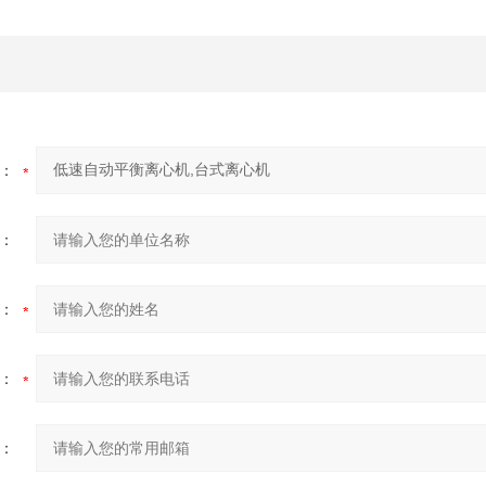
：
：
：
：
：