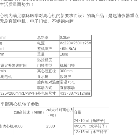
民生活质量而努力！
心机为满足临床医学对离心机的新要求而设计的新产品；是赵迪仪器重点
无刷直流电机，电子门锁、不锈钢内腔
/min
总功率
0.3kw
xg
电源
Ac220V?50Hz?5A
0ml
整机噪声
≤65dB(A)
min
重量
18kg
温控精度
-----
意设定升降速时间
门锁类型
机械门锁
min
离心腔直径
300mm
无刷电机
显示屏
数码屏
腔内相对温度
常温+5℃
驱动方式
直接驱动
×325×280mm(L×W×H)
外包装尺寸
433×387×312mm
自动平衡离心机转子参数:
zui大相对离心力
zui高转速（r/min）
容量
（×g）
24×10ml（角转子）
衡离心机
4000
2580
4×50ml（水平转子）
12×15ml（水平转子