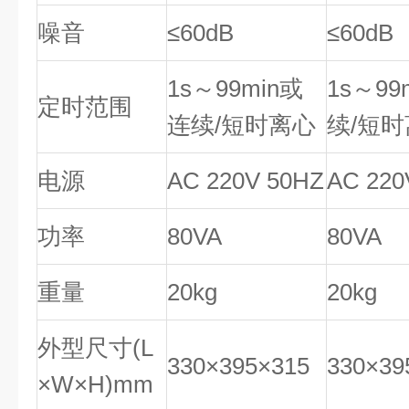
噪音
≤60dB
≤60dB
1s～99min或
1s～99
定时范围
连续/短时离心
续/短
电源
AC 220V 50HZ
AC 220
功率
80VA
80VA
重量
20kg
20kg
外型尺寸(L
330×395×315
330×39
×W×H)mm