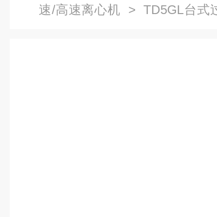
速/高速离心机
> TD5GL台
厂家