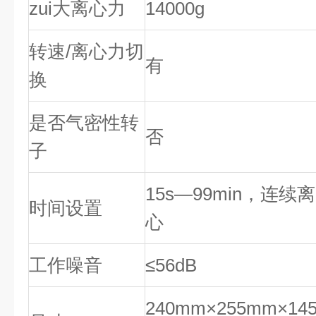
zui大离心力
14000g
转速/离心力切
有
换
是否气密性转
否
子
15s—99min，连续离
时间设置
心
工作噪音
≤56dB
240mm×255mm×14