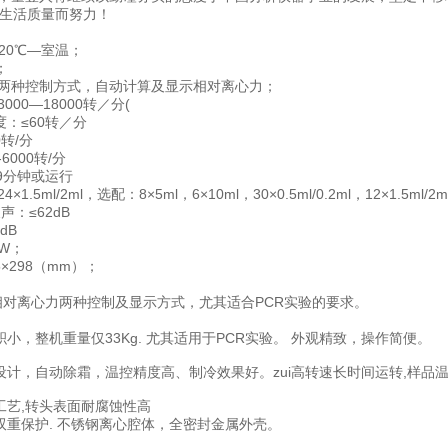
民生活质量而努力！
20℃—室温；
；
力两种控制方式，自动计算及显示相对离心力；
000—18000转／分(
：≤60转／分
0转/分
6000转/分
9分钟或运行
.5ml/2ml，选配：8×5ml，6×10ml，30×0.5ml/0.2ml，12×1.5ml/2m
声：≤62dB
dB
0W；
5×298（mm）；
相对离心力两种控制及显示方式，尤其适合PCR实验的要求。
小，整机重量仅33Kg. 尤其适用于PCR实验。 外观精致，操作简便。
设计，自动除霜，温控精度高、制冷效果好。zui高转速长时间运转,样品温
工艺,转头表面耐腐蚀性高
双重保护. 不锈钢离心腔体，全密封金属外壳。