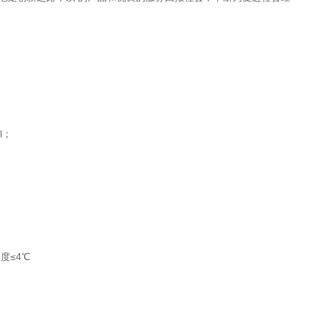
l；
度≤4℃