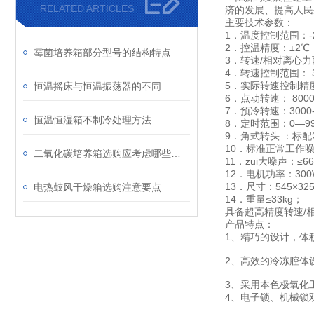
RELATED ARTICLES
济的发展、提高人
主要技术参数：
1．温度控制范围：-
2．控温精度：±2℃
霉菌培养箱部分型号的结构特点
3．转速/相对离心
4．转速控制范围： 3
5．实际转速控制精度
恒温摇床与恒温振荡器的不同
6．点动转速： 800
7．预冷转速：3000-
恒温恒湿箱不制冷处理方法
8．定时范围：0—9
9．角式转头 ：标配24×1
10．标准正常工作噪
二氧化碳培养箱选购应考虑哪些因素
11．zui大噪声：≤66
12．电机功率：30
13．尺寸：545×32
电热鼓风干燥箱选购注意要点
14．重量≤33kg；
具备超高精度转速/
产品特点：
1、精巧的设计，体积
2、高效的冷冻腔体
3、采用本色极氧化
4、电子锁、机械锁